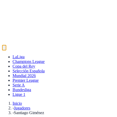
LaLiga
Champions League
Copa del Rey
Selección Española
Mundial 2026
Premier League
Serie A
Bundesliga
Ligue 1
Inicio
›
Jugadores
›
Santiago Giménez