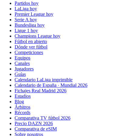
Partidos hoy
LaLiga hoy
Premier League hoy
Serie A hoy
Bundesliga hoy
Ligue 1 hoy
Champions League hoy
Fútbol en abierto
Dónde ver fútbol
Competiciones
Equipos
Canales
Jugadores
Guías
Calendario LaLiga imprimible
Calendario de España · Mundial 2026
Fichajes Real Madrid 2026
Estadios
Blog
Árbitros
Récords
Comparativa TV fútbol 2026
Precio DAZN 2026
Comparativa de eSIM
Sobre nosotros