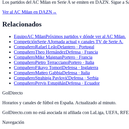
Los partidos del AC Milan en Serie A se emiten en DAZN. Sigue a San
Ver al
AC Milan
en
DAZN
→
Relacionados
Equipo
AC Milan
Próximos partidos y dónde ver al AC Milan.
Competición
Serie A
Jornada actual y canales TV de Serie A.
Compañero
Rafael Leão
Delantero · Portugal
Compañero
Theo Hernández
Defensa · Francia
Compañero
Mike Maignan
Portero · Francia
Compañero
Pietro Terracciano
Portero · Italia
Compañero
Fikayo Tomori
Defensa · Inglaterra
Compañero
Matteo Gabbia
Defensa · Italia
Compañero
Strahinja Pavlović
Defensa · Serbia
Compañero
Pervis Estupiñán
Defensa · Ecuador
GolDirecto
Horarios y canales de fútbol en España. Actualizado al minuto.
GolDirecto.com no está asociada ni afiliada con LaLiga, UEFA, RF
Navegación