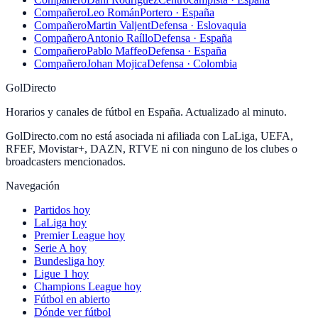
Compañero
Leo Román
Portero · España
Compañero
Martin Valjent
Defensa · Eslovaquia
Compañero
Antonio Raíllo
Defensa · España
Compañero
Pablo Maffeo
Defensa · España
Compañero
Johan Mojica
Defensa · Colombia
GolDirecto
Horarios y canales de fútbol en España. Actualizado al minuto.
GolDirecto.com no está asociada ni afiliada con LaLiga, UEFA,
RFEF, Movistar+, DAZN, RTVE ni con ninguno de los clubes o
broadcasters mencionados.
Navegación
Partidos hoy
LaLiga hoy
Premier League hoy
Serie A hoy
Bundesliga hoy
Ligue 1 hoy
Champions League hoy
Fútbol en abierto
Dónde ver fútbol