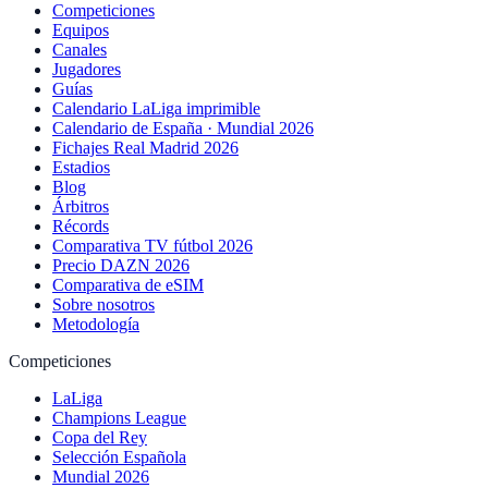
Competiciones
Equipos
Canales
Jugadores
Guías
Calendario LaLiga imprimible
Calendario de España · Mundial 2026
Fichajes Real Madrid 2026
Estadios
Blog
Árbitros
Récords
Comparativa TV fútbol 2026
Precio DAZN 2026
Comparativa de eSIM
Sobre nosotros
Metodología
Competiciones
LaLiga
Champions League
Copa del Rey
Selección Española
Mundial 2026