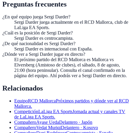
Preguntas frecuentes
¿En qué equipo juega Sergi Darder?
Sergi Darder juega actualmente en el RCD Mallorca, club de
LaLiga EA Sports.
¿Cuál es la posición de Sergi Darder?
Sergi Darder es centrocampista.
¿De qué nacionalidad es Sergi Darder?
Sergi Darder es internacional con España.
¿Dónde ver a Sergi Darder jugar en directo?
El próximo partido del RCD Mallorca es Mallorca vs
Elversberg (Amistoso de clubes), el sábado, 8 de agosto,
21:00 (hora peninsular). Consulta el canal confirmado en la
página del equipo. Ahí podrás ver a Sergi Darder en directo.
Relacionados
Equipo
RCD Mallorca
Próximos partidos y dónde ver al RCD
Mallorca.
Competición
LaLiga EA Sports
Jornada actual y canales TV
de LaLiga EA Sports.
Compañero
Ayase Ueda
Delantero · Japón
Compañero
Vedat Muriqi
Delantero · Kosovo
Compañero
Dani Rodríguez
Centrocampista · España