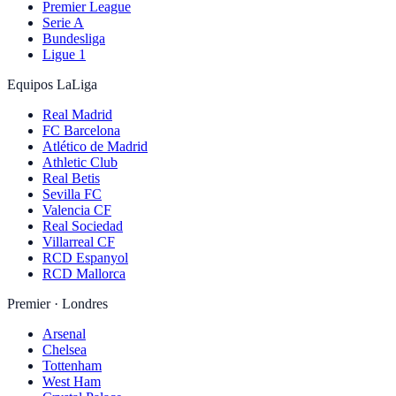
Premier League
Serie A
Bundesliga
Ligue 1
Equipos LaLiga
Real Madrid
FC Barcelona
Atlético de Madrid
Athletic Club
Real Betis
Sevilla FC
Valencia CF
Real Sociedad
Villarreal CF
RCD Espanyol
RCD Mallorca
Premier · Londres
Arsenal
Chelsea
Tottenham
West Ham