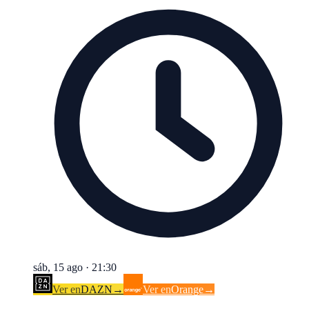
sáb, 15 ago
·
21:30
Ver en
DAZN
→
Ver en
Orange
→