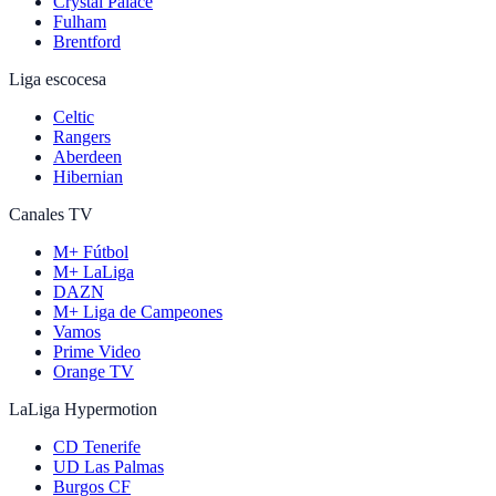
Crystal Palace
Fulham
Brentford
Liga escocesa
Celtic
Rangers
Aberdeen
Hibernian
Canales TV
M+ Fútbol
M+ LaLiga
DAZN
M+ Liga de Campeones
Vamos
Prime Video
Orange TV
LaLiga Hypermotion
CD Tenerife
UD Las Palmas
Burgos CF