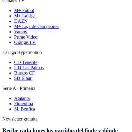
Canales TV
M+ Fútbol
M+ LaLiga
DAZN
M+ Liga de Campeones
Vamos
Prime Video
Orange TV
LaLiga Hypermotion
CD Tenerife
UD Las Palmas
Burgos CF
SD Eibar
Serie A · Primeira
Atalanta
Fiorentina
SL Benfica
Newsletter gratuita
Recibe cada lunes los partidos del finde y dónde