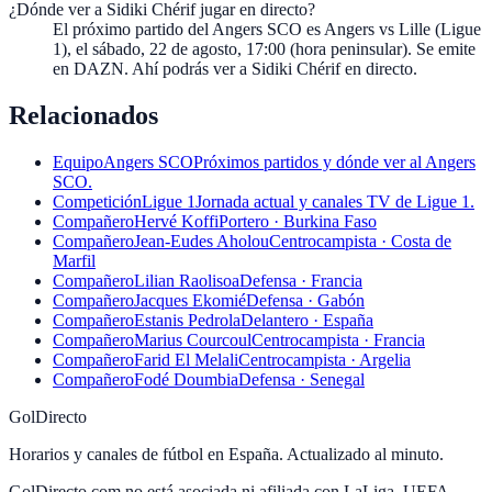
¿Dónde ver a Sidiki Chérif jugar en directo?
El próximo partido del Angers SCO es Angers vs Lille (Ligue
1), el sábado, 22 de agosto, 17:00 (hora peninsular). Se emite
en DAZN. Ahí podrás ver a Sidiki Chérif en directo.
Relacionados
Equipo
Angers SCO
Próximos partidos y dónde ver al Angers
SCO.
Competición
Ligue 1
Jornada actual y canales TV de Ligue 1.
Compañero
Hervé Koffi
Portero · Burkina Faso
Compañero
Jean-Eudes Aholou
Centrocampista · Costa de
Marfil
Compañero
Lilian Raolisoa
Defensa · Francia
Compañero
Jacques Ekomié
Defensa · Gabón
Compañero
Estanis Pedrola
Delantero · España
Compañero
Marius Courcoul
Centrocampista · Francia
Compañero
Farid El Melali
Centrocampista · Argelia
Compañero
Fodé Doumbia
Defensa · Senegal
GolDirecto
Horarios y canales de fútbol en España. Actualizado al minuto.
GolDirecto.com no está asociada ni afiliada con LaLiga, UEFA,