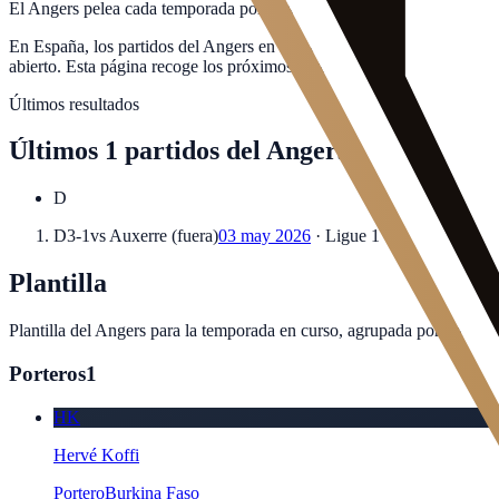
El Angers pelea cada temporada por clasificarse para las competicione
En España, los partidos del Angers en competición europea —Champi
abierto. Esta página recoge los próximos partidos confirmados del An
Últimos resultados
Últimos
1
partidos
del
Angers
D
D
3-1
vs
Auxerre
(
fuera
)
03 may 2026
·
Ligue 1
Plantilla
Plantilla del
Angers
para la temporada en curso, agrupada por posició
Porteros
1
HK
Hervé Koffi
Portero
Burkina Faso