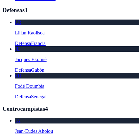
Defensas
3
LR
Lilian Raolisoa
Defensa
Francia
JE
Jacques Ekomié
Defensa
Gabón
FD
Fodé Doumbia
Defensa
Senegal
Centrocampistas
4
JA
Jean-Eudes Aholou