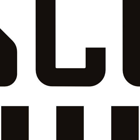
les y dónde verlos en directo. Actualizado al minuto.
a el calendario completo.
rlo en España
1. El Angers es uno de los clubes de la Ligue 1, la primera división d