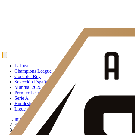
LaLiga
Champions League
Copa del Rey
Selección Española
Mundial 2026
Premier League
Serie A
Bundesliga
Ligue 1
Inicio
›
Ligue 1
›
Angers SCO