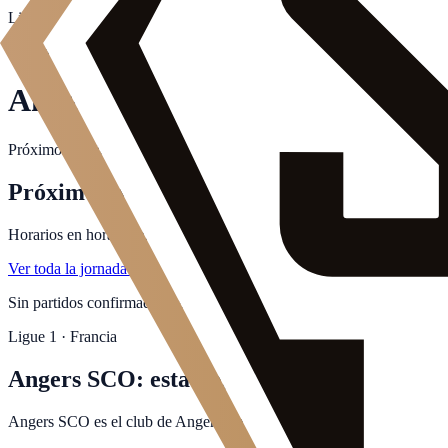
Ligue 1
·
Angers
Cuándo juega
Angers
Angers SCO
Próximos partidos del Angers en la temporada 2026-27: horarios, cana
Próximos partidos
Horarios en hora peninsular. Canales actualizados al minuto.
Ver toda la jornada →
Sin partidos confirmados del
Angers
para la próxima jornada.
Consult
Ligue 1 · Francia
Angers SCO: estadio, palmarés y dónde ve
Angers SCO es el club de Angers, en Francia, que compite en la Ligue 