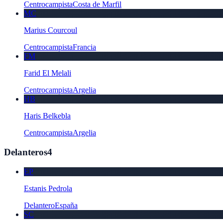
Centrocampista
Costa de Marfil
MC
Marius Courcoul
Centrocampista
Francia
FM
Farid El Melali
Centrocampista
Argelia
HB
Haris Belkebla
Centrocampista
Argelia
Delanteros
4
EP
Estanis Pedrola
Delantero
España
SC