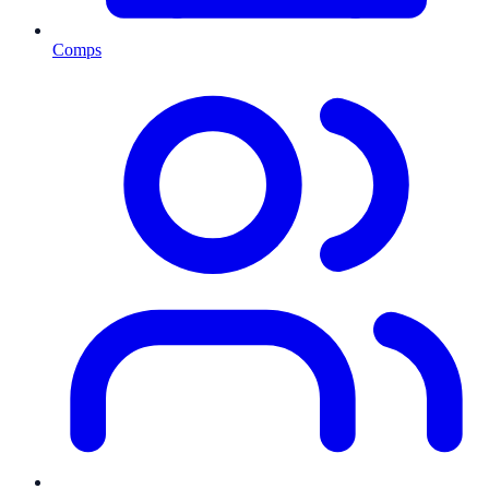
Comps