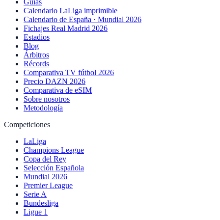
Guías
Calendario LaLiga imprimible
Calendario de España · Mundial 2026
Fichajes Real Madrid 2026
Estadios
Blog
Árbitros
Récords
Comparativa TV fútbol 2026
Precio DAZN 2026
Comparativa de eSIM
Sobre nosotros
Metodología
Competiciones
LaLiga
Champions League
Copa del Rey
Selección Española
Mundial 2026
Premier League
Serie A
Bundesliga
Ligue 1