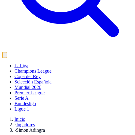
LaLiga
Champions League
Copa del Rey
Selección Española
Mundial 2026
Premier League
Serie A
Bundesliga
Ligue 1
Inicio
›
Jugadores
›
Simon Adingra