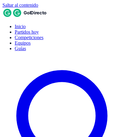
Saltar al contenido
Inicio
Partidos hoy
Competiciones
Equipos
Guías