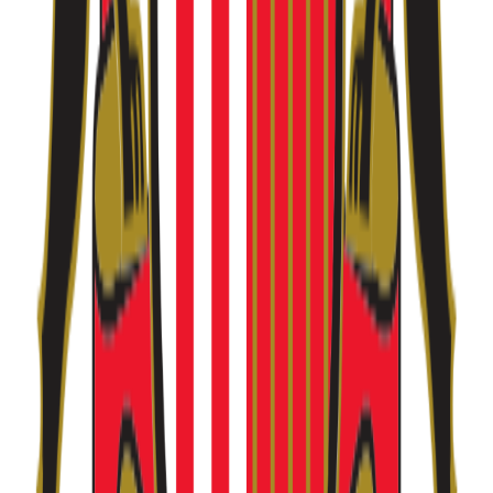
Precio DAZN 2026
Comparativa de eSIM
Sobre nosotros
Metodología
Competiciones
LaLiga
Champions League
Copa del Rey
Selección Española
Mundial 2026
Premier League
Serie A
Bundesliga
Ligue 1
Equipos LaLiga
Real Madrid
FC Barcelona
Atlético de Madrid
Athletic Club
Real Betis
Sevilla FC