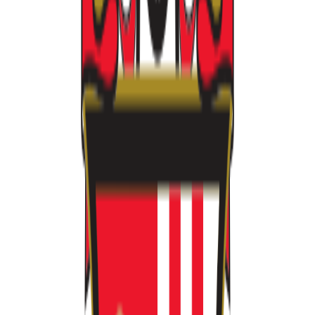
EF
Enzo Le Fée
Centrocampista
Francia
CR
Chris Rigg
Centrocampista
Inglaterra
Delanteros
3
WI
Wilson Isidor
Delantero
Francia
SA
Simon Adingra
Delantero
Costa de Marfil
BB