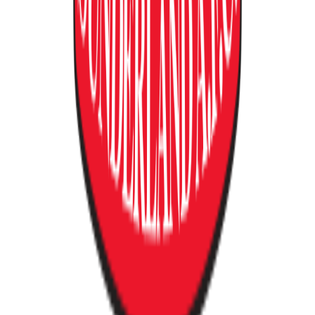
Un único correo a la semana con los partidos del fin de semana y el
canal donde verlos. Sin spam, baja cuando quieras.
Correo electrónico
Suscribirme
Acepto recibir el boletín y la
política de privacidad
.
Aviso legal
Política de privacidad
Política de cookies
Política DMCA
Política editorial
Preferencias de cookies
© 2026 GolDirecto. Todos los derechos reservados.
·
Titular: Digital
Nafta Portal FZCO
Registrado en IFZA - International Free Zone Authority, Dubai,
EAU
GolDirecto
usa enlaces de afiliado para financiar el sitio.
Información sobre afiliación y comisiones
.