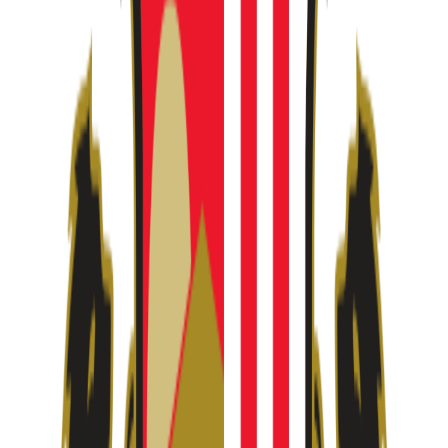
Brian Brobbey
Delantero
Países Bajos
Cómo ver al
Sunderland
en directo
Premier League
DAZN · Movistar Plus+
Los partidos del Sunderland en Premier League se emiten en
DAZN · Movistar Plus+. Parrillas actualizadas al minuto.
Ver oferta
DAZN
→
Ver oferta
Movistar Plus+
→
Champions / Europa League
Movistar Liga de Campeones · Movistar+
Cuando el
Sunderland
juega competición europea, el partido
está en Movistar+ (y RTVE para la final).
Ver oferta Movistar Plus+
→
Competiciones de fútbol