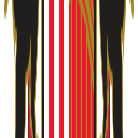
Navegación
Partidos hoy
LaLiga hoy
Premier League hoy
Serie A hoy
Bundesliga hoy
Ligue 1 hoy
Champions League hoy
Fútbol en abierto
Dónde ver fútbol
Competiciones
Equipos
Canales
Jugadores
Guías
Calendario LaLiga imprimible
Calendario de España · Mundial 2026
Fichajes Real Madrid 2026
Estadios
Blog
Árbitros
Récords
Comparativa TV fútbol 2026