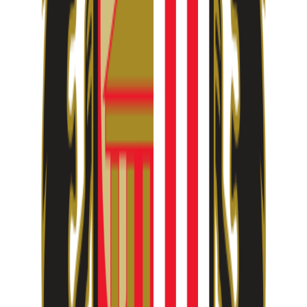
Calendario, equipos y dónde ver las grandes ligas y copas.
Todas las competiciones
→
Inglaterra
Premier League
Primera división inglesa. Horarios y
canales para cada jornada de la liga más vista del mundo.
España
LaLiga EA Sports
Primera División española.
Calendario de la jornada en curso, próximos partidos y dónde
verlos en directo.
Europa
UEFA Champions League
Máxima competición
europea de clubes. Horarios, canales TV y guía de
retransmisión para cada jornada.
Europa
UEFA Europa League
Segunda competición europea
de clubes. Calendario, horarios y canales TV de la Europa
League.
Europa
UEFA Conference League
Tercera competición
europea de clubes. Fechas, horarios y guía de retransmisión
para la Conference League.
España
Copa del Rey
Competición por eliminatorias de la
RFEF. Calendario, horarios y emisión en abierto cuando
corresponde.
Dónde ver al Sunderland en TV y