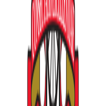
Omar Alderete
Defensa
Paraguay
RM
Reinildo Mandava
Defensa
Mozambique
NM
Nordi Mukiele
Defensa
Francia
TH
Trai Hume
Defensa
Irlanda del Norte
Centrocampistas
3
HD
Habib Diarra
Centrocampista
Senegal