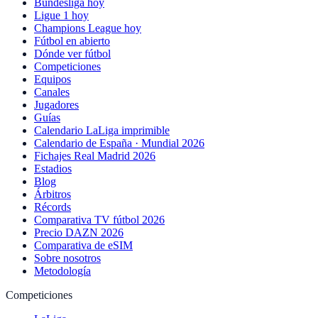
Bundesliga hoy
Ligue 1 hoy
Champions League hoy
Fútbol en abierto
Dónde ver fútbol
Competiciones
Equipos
Canales
Jugadores
Guías
Calendario LaLiga imprimible
Calendario de España · Mundial 2026
Fichajes Real Madrid 2026
Estadios
Blog
Árbitros
Récords
Comparativa TV fútbol 2026
Precio DAZN 2026
Comparativa de eSIM
Sobre nosotros
Metodología
Competiciones