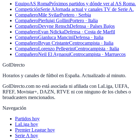
Equipo
AS Roma
Próximos partidos y dónde ver al AS Roma.
Competición
Serie A
Jornada actual y canales TV de Serie A.
Compañero
Mile Svilar
Portero · Serbia
Compañero
Pierluigi Gollini
Portero · Italia
Compañero
Devyne Rensch
Defensa · Países Bajos
Compañero
Evan Ndicka
Defensa · Costa de Marfil
Compañero
Gianluca Mancini
Defensa · Italia
Compañero
Bryan Cristante
Centrocampista · Italia
Compañero
Lorenzo Pellegrini
Centrocampista · Italia
Compañero
Neil El Aynaoui
Centrocampista · Marruecos
GolDirecto
Horarios y canales de fútbol en España. Actualizado al minuto.
GolDirecto.com no está asociada ni afiliada con LaLiga, UEFA,
RFEF, Movistar+, DAZN, RTVE ni con ninguno de los clubes o
broadcasters mencionados.
Navegación
Partidos hoy
LaLiga hoy
Premier League hoy
Serie A hoy