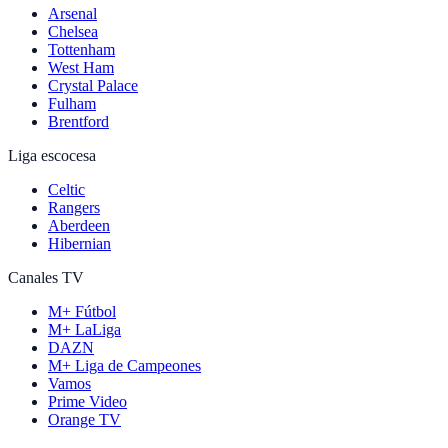
Arsenal
Chelsea
Tottenham
West Ham
Crystal Palace
Fulham
Brentford
Liga escocesa
Celtic
Rangers
Aberdeen
Hibernian
Canales TV
M+ Fútbol
M+ LaLiga
DAZN
M+ Liga de Campeones
Vamos
Prime Video
Orange TV