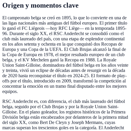
Origen y momentos clave
El campeonato belga se creó en 1895, lo que lo convierte en una de
las ligas nacionales más antiguas del fútbol europeo. El primer título
lo ganó el FC Liégeois —hoy RFC Liège— en la temporada 1895-
96. Durante el siglo XX, el RSC Anderlecht se consolidó como el
club más laureado del país, con una etapa de esplendor continental
en los años setenta y ochenta en la que conquistó dos Recopas de
Europa y una Copa de la UEFA. El Club Brujas alcanzó la final de
la Copa de Europa en 1978, el mejor resultado europeo de un club
belga, y el KV Mechelen ganó la Recopa en 1988. La Royale
Union Saint-Gilloise, dominadora del fútbol belga en los años veinte
y treinta, vivió un eclipse de décadas antes de resurgir en la década
de 2020 hasta reconquistar el título en 2024-25. El formato de play-
offs por el título, introducido en 2009, transformó la competición al
concentrar la emoción en un tramo final disputado entre los mejores
equipos.
RSC Anderlecht es, con diferencia, el club más laureado del fútbol
belga, seguido por el Club Brujas y por la Royale Union Saint-
Gilloise. En el plano goleador, los registros históricos de la Primera
División belga están encabezados por delanteros de la primera mitad
del siglo XX, como Bert De Cleyn y Joseph Mermans, cuyas
marcas superan los trescientos goles en la categoría. El Anderlecht