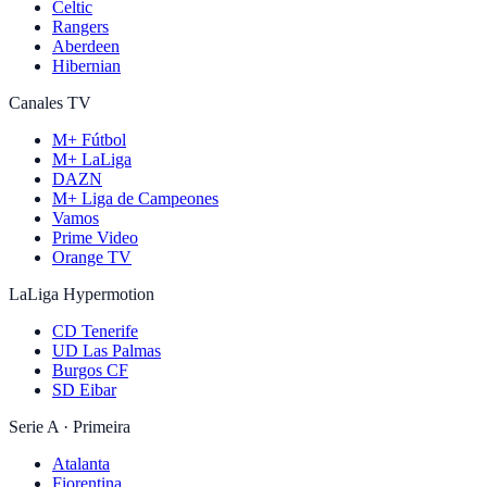
Celtic
Rangers
Aberdeen
Hibernian
Canales TV
M+ Fútbol
M+ LaLiga
DAZN
M+ Liga de Campeones
Vamos
Prime Video
Orange TV
LaLiga Hypermotion
CD Tenerife
UD Las Palmas
Burgos CF
SD Eibar
Serie A · Primeira
Atalanta
Fiorentina