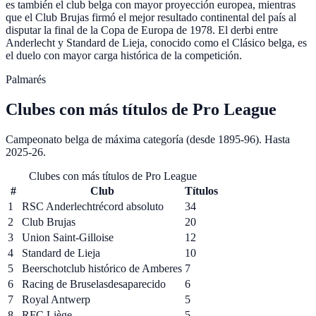
es también el club belga con mayor proyección europea, mientras
que el Club Brujas firmó el mejor resultado continental del país al
disputar la final de la Copa de Europa de 1978. El derbi entre
Anderlecht y Standard de Lieja, conocido como el Clásico belga, es
el duelo con mayor carga histórica de la competición.
Palmarés
Clubes
con más títulos de
Pro League
Campeonato belga de máxima categoría (desde 1895-96). Hasta
2025-26
.
Clubes con más títulos de Pro League
#
Club
Títulos
1
RSC Anderlecht
récord absoluto
34
2
Club Brujas
20
3
Union Saint-Gilloise
12
4
Standard de Lieja
10
5
Beerschot
club histórico de Amberes
7
6
Racing de Bruselas
desaparecido
6
7
Royal Antwerp
5
8
RFC Liège
5