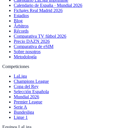
Calendario LaLiga imprimible
Calendario de España · Mundial 2026
Fichajes Real Madrid 2026
Estadios
Blog
Árbitros
Récords
Comparativa TV fútbol 2026
Precio DAZN 2026
Comparativa de eSIM
Sobre nosotros
Metodología
Competiciones
LaLiga
Champions League
Copa del Rey
Selección Española
Mundial 2026
Premier League
Serie A
Bundesliga
Ligue 1
Equipos LaLiga