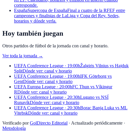
corresponde.
España
Supercopa de España
Final a cuatro de la RFEF entre
campeones y finalistas de LaLiga y Copa del Rey. Sedes,
horarios y dónde verla.
Hoy también juegan
Otros partidos de fútbol de la jornada con canal y horario.
Ver toda la jornada
→
UEFA Conference League · 19:00h
Žalgiris Vilnius vs Hajduk
Split
Dónde ver: canal y horario
UEFA Conference League · 19:00h
IFK Göteborg vs
Gent
Dónde ver: canal y horario
UEFA Europa League · 20:00h
FC Thun vs Víkingur
R
Dónde ver: canal y horario
UEFA Conference League · 20:30h
Lugano vs NSÍ
Runavík
Dónde ver: canal y horario
UEFA Conference League · 20:30h
Borac Banja Luka vs ML
Vitebsk
Dónde ver: canal y horario
Verificado por
GolDirecto Editorial
·
Actualizado periódicamente
·
Metodología