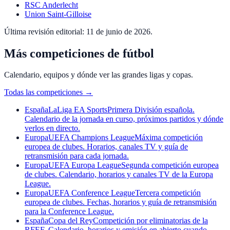
RSC Anderlecht
Union Saint-Gilloise
Última revisión editorial:
11 de junio de 2026
.
Más competiciones de fútbol
Calendario, equipos y dónde ver las grandes ligas y copas.
Todas las competiciones
→
España
LaLiga EA Sports
Primera División española.
Calendario de la jornada en curso, próximos partidos y dónde
verlos en directo.
Europa
UEFA Champions League
Máxima competición
europea de clubes. Horarios, canales TV y guía de
retransmisión para cada jornada.
Europa
UEFA Europa League
Segunda competición europea
de clubes. Calendario, horarios y canales TV de la Europa
League.
Europa
UEFA Conference League
Tercera competición
europea de clubes. Fechas, horarios y guía de retransmisión
para la Conference League.
España
Copa del Rey
Competición por eliminatorias de la
RFEF. Calendario, horarios y emisión en abierto cuando