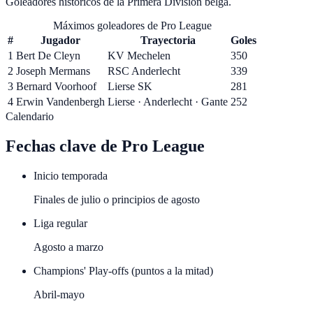
Goleadores históricos de la Primera División belga
.
Máximos goleadores de Pro League
#
Jugador
Trayectoria
Goles
1
Bert De Cleyn
KV Mechelen
350
2
Joseph Mermans
RSC Anderlecht
339
3
Bernard Voorhoof
Lierse SK
281
4
Erwin Vandenbergh
Lierse · Anderlecht · Gante
252
Calendario
Fechas clave de
Pro League
Inicio temporada
Finales de julio o principios de agosto
Liga regular
Agosto a marzo
Champions' Play-offs (puntos a la mitad)
Abril-mayo