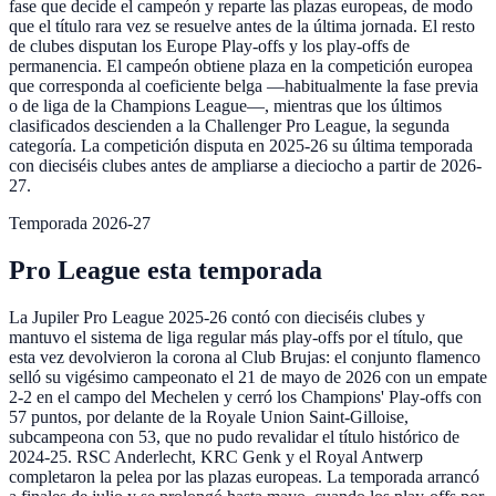
fase que decide el campeón y reparte las plazas europeas, de modo
que el título rara vez se resuelve antes de la última jornada. El resto
de clubes disputan los Europe Play-offs y los play-offs de
permanencia. El campeón obtiene plaza en la competición europea
que corresponda al coeficiente belga —habitualmente la fase previa
o de liga de la Champions League—, mientras que los últimos
clasificados descienden a la Challenger Pro League, la segunda
categoría. La competición disputa en 2025-26 su última temporada
con dieciséis clubes antes de ampliarse a dieciocho a partir de 2026-
27.
Temporada 2026-27
Pro League esta temporada
La Jupiler Pro League 2025-26 contó con dieciséis clubes y
mantuvo el sistema de liga regular más play-offs por el título, que
esta vez devolvieron la corona al Club Brujas: el conjunto flamenco
selló su vigésimo campeonato el 21 de mayo de 2026 con un empate
2-2 en el campo del Mechelen y cerró los Champions' Play-offs con
57 puntos, por delante de la Royale Union Saint-Gilloise,
subcampeona con 53, que no pudo revalidar el título histórico de
2024-25. RSC Anderlecht, KRC Genk y el Royal Antwerp
completaron la pelea por las plazas europeas. La temporada arrancó