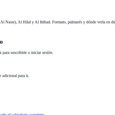
Al Nassr), Al Hilal y Al Ittihad. Formato, palmarés y dónde verla en di
to
ara suscribirte o iniciar sesión.
 adicional para ti.
ulta el calendario completo.