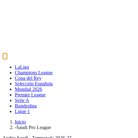
LaLiga
Champions League
Copa del Rey
Selección Española
Mundial 2026
Premier League
Serie A
Bundesliga
Ligue 1
Inicio
›
Saudi Pro League
Arabia Saudí
· Temporada 2026-27