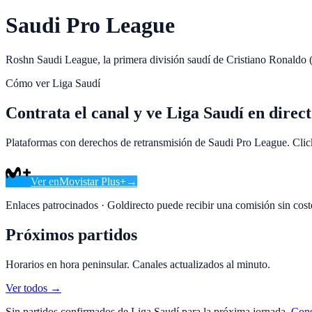
Saudi Pro League
Roshn Saudi League, la primera división saudí de Cristiano Ronaldo (
Cómo ver
Liga Saudí
Contrata el canal y ve Liga Saudí en direc
Plataformas con derechos de retransmisión de Saudi Pro League. Click p
Ver en
Movistar Plus+
→
Enlaces patrocinados · Goldirecto puede recibir una comisión sin coste
Próximos partidos
Horarios en hora peninsular. Canales actualizados al minuto.
Ver todos →
Sin partidos confirmados de
Liga Saudí
para la próxima jornada.
Cons