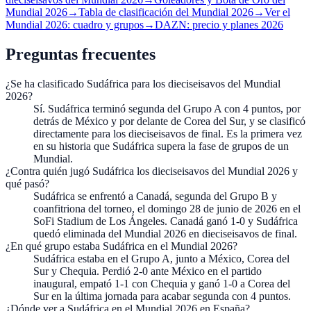
Mundial 2026
→
Tabla de clasificación del Mundial 2026
→
Ver el
Mundial 2026: cuadro y grupos
→
DAZN: precio y planes 2026
Preguntas frecuentes
¿Se ha clasificado Sudáfrica para los dieciseisavos del Mundial
2026?
Sí. Sudáfrica terminó segunda del Grupo A con 4 puntos, por
detrás de México y por delante de Corea del Sur, y se clasificó
directamente para los dieciseisavos de final. Es la primera vez
en su historia que Sudáfrica supera la fase de grupos de un
Mundial.
¿Contra quién jugó Sudáfrica los dieciseisavos del Mundial 2026 y
qué pasó?
Sudáfrica se enfrentó a Canadá, segunda del Grupo B y
coanfitriona del torneo, el domingo 28 de junio de 2026 en el
SoFi Stadium de Los Ángeles. Canadá ganó 1-0 y Sudáfrica
quedó eliminada del Mundial 2026 en dieciseisavos de final.
¿En qué grupo estaba Sudáfrica en el Mundial 2026?
Sudáfrica estaba en el Grupo A, junto a México, Corea del
Sur y Chequia. Perdió 2-0 ante México en el partido
inaugural, empató 1-1 con Chequia y ganó 1-0 a Corea del
Sur en la última jornada para acabar segunda con 4 puntos.
¿Dónde ver a Sudáfrica en el Mundial 2026 en España?