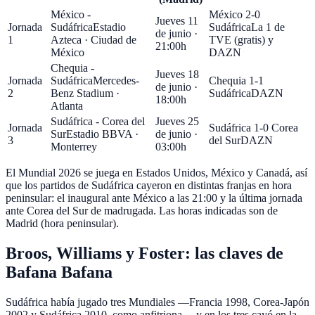
México -
México 2-0
Jueves 11
Jornada
Sudáfrica
Estadio
Sudáfrica
La 1 de
de junio ·
1
Azteca
·
Ciudad de
TVE (gratis) y
21:00h
México
DAZN
Chequia -
Jueves 18
Jornada
Sudáfrica
Mercedes-
Chequia 1-1
de junio ·
2
Benz Stadium
·
Sudáfrica
DAZN
18:00h
Atlanta
Sudáfrica - Corea del
Jueves 25
Jornada
Sudáfrica 1-0 Corea
Sur
Estadio BBVA
·
de junio ·
3
del Sur
DAZN
Monterrey
03:00h
El Mundial 2026 se juega en
Estados Unidos, México y Canadá
, así
que los partidos de Sudáfrica cayeron en distintas franjas en hora
peninsular: el inaugural ante México a las 21:00 y la última jornada
ante Corea del Sur de madrugada. Las horas indicadas son de
Madrid (hora peninsular).
Broos, Williams y Foster: las claves de
Bafana Bafana
Sudáfrica había jugado tres Mundiales —Francia 1998, Corea-Japón
2002 y Sudáfrica 2010, como anfitriona— y en los tres cayó en la