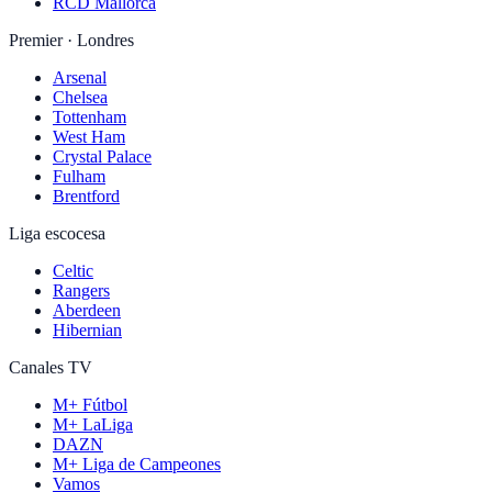
RCD Mallorca
Premier · Londres
Arsenal
Chelsea
Tottenham
West Ham
Crystal Palace
Fulham
Brentford
Liga escocesa
Celtic
Rangers
Aberdeen
Hibernian
Canales TV
M+ Fútbol
M+ LaLiga
DAZN
M+ Liga de Campeones
Vamos