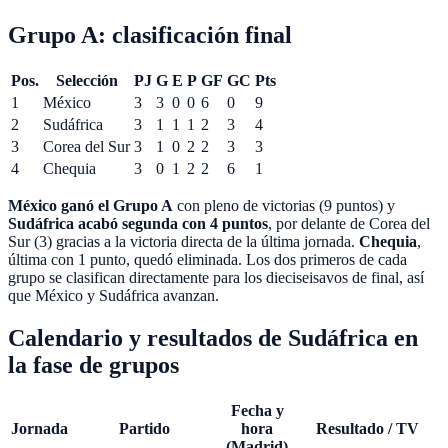
Grupo A: clasificación final
Pos.
Selección
PJ
G
E
P
GF
GC
Pts
1
México
3
3
0
0
6
0
9
2
Sudáfrica
3
1
1
1
2
3
4
3
Corea del Sur
3
1
0
2
2
3
3
4
Chequia
3
0
1
2
2
6
1
México ganó el Grupo A
con pleno de victorias (9 puntos) y
Sudáfrica acabó segunda con 4 puntos
, por delante de Corea del
Sur (3) gracias a la victoria directa de la última jornada.
Chequia
,
última con 1 punto, quedó eliminada. Los dos primeros de cada
grupo se clasifican directamente para los dieciseisavos de final, así
que México y Sudáfrica avanzan.
Calendario y resultados de Sudáfrica en
la fase de grupos
Fecha y
Jornada
Partido
hora
Resultado / TV
(Madrid)