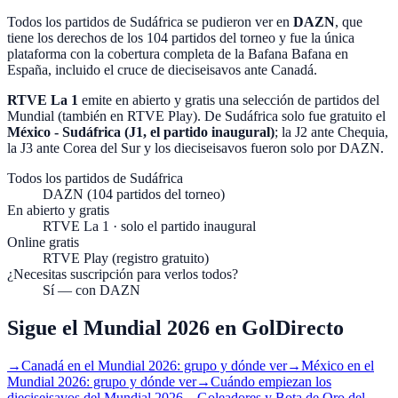
Todos los partidos de Sudáfrica se pudieron ver en
DAZN
, que
tiene los derechos de los
104 partidos del torneo
y fue la única
plataforma con la cobertura completa de la Bafana Bafana en
España, incluido el cruce de dieciseisavos ante Canadá.
RTVE La 1
emite en abierto y gratis una selección de partidos del
Mundial (también en
RTVE Play
). De Sudáfrica solo fue gratuito el
México - Sudáfrica (J1, el partido inaugural)
; la J2 ante Chequia,
la J3 ante Corea del Sur y los dieciseisavos fueron solo por DAZN.
Todos los partidos de Sudáfrica
DAZN (104 partidos del torneo)
En abierto y gratis
RTVE La 1 · solo el partido inaugural
Online gratis
RTVE Play (registro gratuito)
¿Necesitas suscripción para verlos todos?
Sí — con DAZN
Sigue el Mundial 2026 en GolDirecto
→
Canadá en el Mundial 2026: grupo y dónde ver
→
México en el
Mundial 2026: grupo y dónde ver
→
Cuándo empiezan los
dieciseisavos del Mundial 2026
→
Goleadores y Bota de Oro del