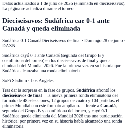
Datos actualizados a
1 de julio de 2026 (eliminada en dieciseisavos)
.
La página se actualiza durante el torneo.
Dieciseisavos: Sudáfrica cae 0-1 ante
Canadá y queda eliminada
Sudáfrica 0-1 Canadá
Dieciseisavos de final
·
Domingo 28 de junio
·
DAZN
Sudáfrica cayó 0-1 ante Canadá (segunda del Grupo B y
coanfitriona del torneo) en los dieciseisavos de final y queda
eliminada del Mundial 2026. Fue la primera vez en su historia que
Sudáfrica alcanzaba una ronda eliminatoria.
SoFi Stadium
·
Los Ángeles
Tras dar la sorpresa en la fase de grupos,
Sudáfrica
afrontó los
dieciseisavos de final
—la nueva primera ronda eliminatoria del
formato de
48 selecciones, 12 grupos de cuatro y 104 partidos: el
primer Mundial con este formato ampliado.
— frente a
Canadá
,
segunda del Grupo B y coanfitriona del torneo, y cayó
0-1
.
Sudáfrica queda eliminada del Mundial 2026 tras una participación
histórica: por primera vez en su historia había alcanzado una ronda
eliminatoria.