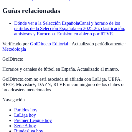
Guías relacionadas
Dónde ver a la Selección Española
Canal y horario de los
partidos de la Selección Española en 2025-26: clasificación,
amistosos y Eurocopa. Emisión en abierto por RTVE.
Verificado por
GolDirecto Editorial
·
Actualizado periódicamente
·
Metodología
GolDirecto
Horarios y canales de fútbol en España. Actualizado al minuto.
GolDirecto.com no está asociada ni afiliada con LaLiga, UEFA,
RFEF, Movistar+, DAZN, RTVE ni con ninguno de los clubes o
broadcasters mencionados.
Navegación
Partidos hoy
LaLiga hoy
Premier League hoy
Serie A hoy
Bundesliga hoy