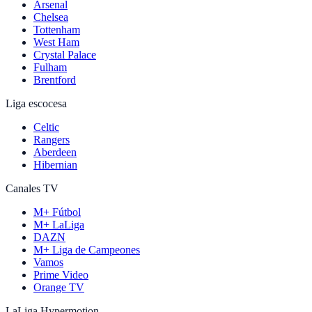
Arsenal
Chelsea
Tottenham
West Ham
Crystal Palace
Fulham
Brentford
Liga escocesa
Celtic
Rangers
Aberdeen
Hibernian
Canales TV
M+ Fútbol
M+ LaLiga
DAZN
M+ Liga de Campeones
Vamos
Prime Video
Orange TV
LaLiga Hypermotion