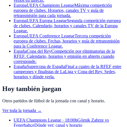
verlos en directo.
Europa
UEFA Champions League
Máxima competición
europea de clubes. Horarios, canales TV y guía de
retransmisión para cada jornada.
Europa
UEFA Europa League
Segunda competición europea
de clubes. Calendario, horarios y canales TV de la Europa
League.
Europa
UEFA Conference League
Tercera competición
europea de clubes. Fechas, horarios y guía de retransmisión
para la Conference League.
España
Copa del Rey
Competición por eliminatorias de la
RFEF. Calendario, horarios y emisión en abierto cuando
corresponde.
España
Supercopa de España
Final a cuatro de la RFEF entre
campeones y finalistas de LaLiga y Copa del Rey. Sedes,
horarios y dónde verla.
Hoy también juegan
Otros partidos de fútbol de la jornada con canal y horario.
Ver toda la jornada
→
UEFA Champions League · 18:00h
Górnik Zabrze vs
Fenerbahçe
Dónde ver: canal y horario