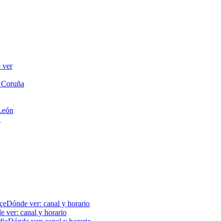
 ver
A Coruña
 León
n
çe
Dónde ver: canal y horario
 ver: canal y horario