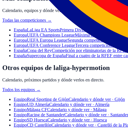
Calendario, equipos y dónde ver las grandes ligas y copas.
Todas las competiciones
→
España
LaLiga EA Sports
Primera División española. Calendario
Europa
UEFA Champions League
Máxima competición europea d
Europa
UEFA Europa League
Segunda competición europea de c
Europa
UEFA Conference League
Tercera competición europea 
España
Copa del Rey
Competición por eliminatorias de la RFEF.
España
Supercopa de España
Final a cuatro de la RFEF entre c
Otros equipos de laliga-hypermotion
Calendario, próximos partidos y dónde verlos en directo.
Todos los equipos
→
Equipo
Real Sporting de Gijón
Calendario y dónde ver · Gijón
Equipo
UD Almería
Calendario y dónde ver · Almería
Equipo
Málaga CF
Calendario y dónde ver · Málaga
Equipo
Racing de Santander
Calendario y dónde ver · Santande
Equipo
SD Huesca
Calendario y dónde ver · Huesca
Equipo
CD Castellón
Calendario y dónde ver · Castelló de la Pl