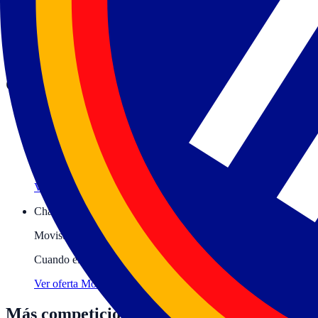
El Andorra pelea cada temporada por clasificarse para las competicio
En España, los partidos del Andorra en competición europea —Cham
regular en abierto. Esta página recoge los próximos partidos confirma
Cómo ver al
Andorra
en directo
laliga-hypermotion
Consulta el canal en cada jornada
Los partidos del Andorra en laliga-hypermotion se emiten en dist
Ver canales y parrilla
→
Champions / Europa League
Movistar Liga de Campeones · Movistar+
Cuando el
Andorra
juega competición europea, el partido está 
Ver oferta Movistar Plus+
→
Más competiciones de fútbol