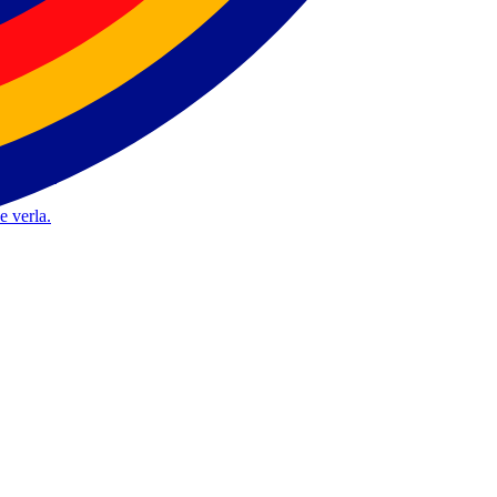
nada.
 League.
e verla.