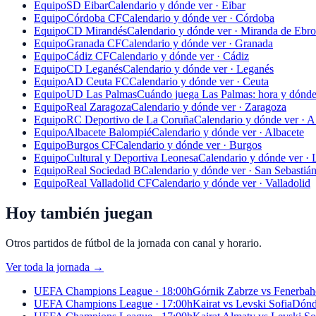
Equipo
SD Eibar
Calendario y dónde ver · Eibar
Equipo
Córdoba CF
Calendario y dónde ver · Córdoba
Equipo
CD Mirandés
Calendario y dónde ver · Miranda de Ebro
Equipo
Granada CF
Calendario y dónde ver · Granada
Equipo
Cádiz CF
Calendario y dónde ver · Cádiz
Equipo
CD Leganés
Calendario y dónde ver · Leganés
Equipo
AD Ceuta FC
Calendario y dónde ver · Ceuta
Equipo
UD Las Palmas
Cuándo juega Las Palmas: hora y dónde
Equipo
Real Zaragoza
Calendario y dónde ver · Zaragoza
Equipo
RC Deportivo de La Coruña
Calendario y dónde ver · 
Equipo
Albacete Balompié
Calendario y dónde ver · Albacete
Equipo
Burgos CF
Calendario y dónde ver · Burgos
Equipo
Cultural y Deportiva Leonesa
Calendario y dónde ver ·
Equipo
Real Sociedad B
Calendario y dónde ver · San Sebastiá
Equipo
Real Valladolid CF
Calendario y dónde ver · Valladolid
Hoy también juegan
Otros partidos de fútbol de la jornada con canal y horario.
Ver toda la jornada
→
UEFA Champions League · 18:00h
Górnik Zabrze vs Fenerbah
UEFA Champions League · 17:00h
Kairat vs Levski Sofia
Dónde