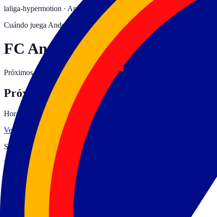
laliga-hypermotion
·
Andorra la Vella
Cuándo juega
Andorra
FC Andorra
Próximos partidos del Andorra en la temporada 2026-27: horarios, can
Próximos partidos
Horarios en hora peninsular. Canales actualizados al minuto.
Ver toda la jornada →
Sin partidos confirmados del
Andorra
para la próxima jornada.
Consul
LaLiga Hypermotion · España
FC Andorra: estadio, palmarés y dónde ve
FC Andorra es el club de Andorra la Vella, en España, que compite e
como local en su estadio de Andorra la Vella.