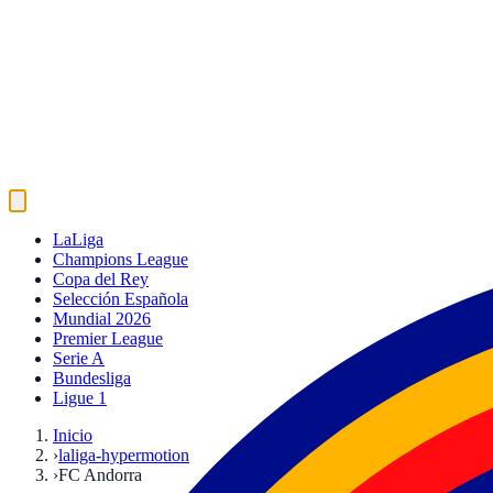
LaLiga
Champions League
Copa del Rey
Selección Española
Mundial 2026
Premier League
Serie A
Bundesliga
Ligue 1
Inicio
›
laliga-hypermotion
›
FC Andorra