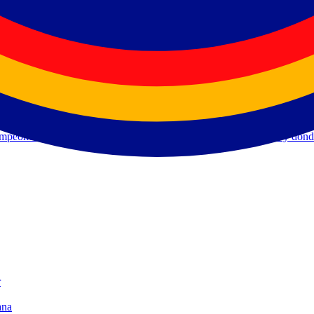
 de la jornada en curso, próximos partidos y dónde verlos en directo.
e clubes. Horarios, canales TV y guía de retransmisión para cada jor
lubes. Calendario, horarios y canales TV de la Europa League.
de clubes. Fechas, horarios y guía de retransmisión para la Conference
 Calendario, horarios y emisión en abierto cuando corresponde.
ampeones y finalistas de LaLiga y Copa del Rey. Sedes, horarios y dónd
r
ana