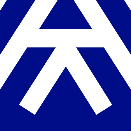
nes europeas a través de su posición en la LaLiga Hypermotion.
pions League, Europa League o Conference League— suelen seguirse 
dos del Andorra, con la fecha, la hora peninsular (Europe/Madrid) y el
intos canales según la jornada. Actualizamos las parrillas al minuto.
en Movistar+ (y RTVE para la final).