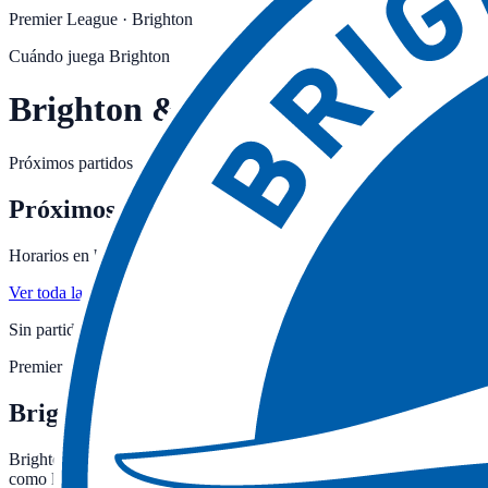
Premier League
·
Brighton
Cuándo juega
Brighton
Brighton & Hove Albion FC
Próximos partidos del Brighton en la temporada 2026-27: horarios, can
Próximos partidos
Horarios en hora peninsular. Canales actualizados al minuto.
Ver toda la jornada →
Sin partidos confirmados del
Brighton
para la próxima jornada.
Consul
Premier League · Inglaterra
Brighton & Hove Albion FC: estadio, palm
Brighton & Hove Albion FC es el club de Brighton, en Inglaterra, que 
como local en su estadio de Brighton.