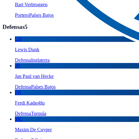
Bart Verbruggen
Portero
Países Bajos
Defensas
5
LD
Lewis Dunk
Defensa
Inglaterra
JH
Jan Paul van Hecke
Defensa
Países Bajos
FK
Ferdi Kadıoğlu
Defensa
Turquía
MC
Maxim De Cuyper