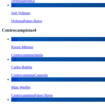
Defensa
Bélgica
JV
Joël Veltman
Defensa
Países Bajos
Centrocampistas
4
KM
Kaoru Mitoma
Centrocampista
Japón
CB
Carlos Baleba
Centrocampista
Camerún
MW
Mats Wieffer
Centrocampista
Países Bajos
MO