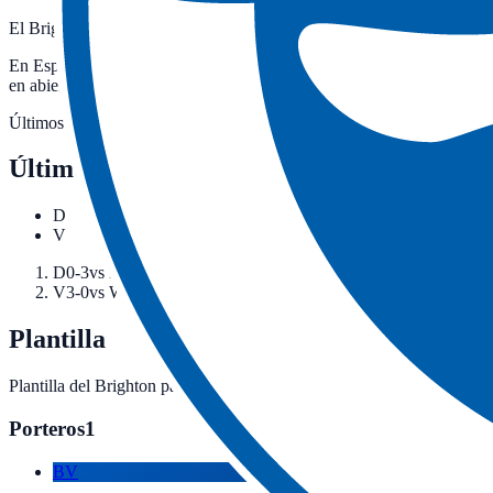
El Brighton pelea cada temporada por clasificarse para las competicio
En España, los partidos del Brighton en competición europea —Cham
en abierto. Esta página recoge los próximos partidos confirmados del 
Últimos resultados
Últimos
2
partidos
del
Brighton
D
V
D
0-3
vs
Manchester United
(
casa
)
24 may 2026
·
Premier Leag
V
3-0
vs
Wolverhampton Wanderers
(
casa
)
09 may 2026
·
Premi
Plantilla
Plantilla del
Brighton
para la temporada en curso, agrupada por posici
Porteros
1
BV