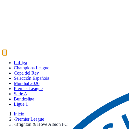
LaLiga
Champions League
Copa del Rey
Selección Española
Mundial 2026
Premier League
Serie A
Bundesliga
Ligue 1
Inicio
›
Premier League
›
Brighton & Hove Albion FC