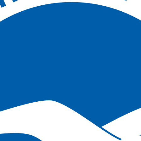
ales y dónde verlos en directo. Actualizado al minuto.
ta el calendario completo.
arés y dónde verlo en España
compite en la Premier League. El Brighton es uno de los clubes de la P