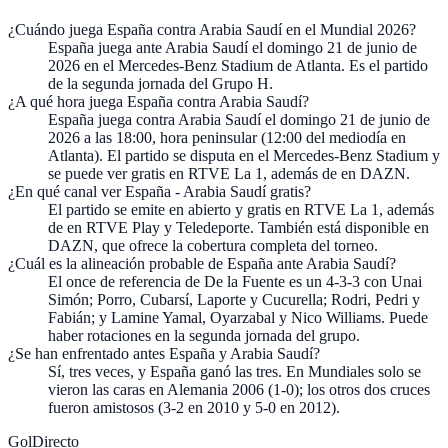
¿Cuándo juega España contra Arabia Saudí en el Mundial 2026?
España juega ante Arabia Saudí el domingo 21 de junio de
2026 en el Mercedes-Benz Stadium de Atlanta. Es el partido
de la segunda jornada del Grupo H.
¿A qué hora juega España contra Arabia Saudí?
España juega contra Arabia Saudí el domingo 21 de junio de
2026 a las 18:00, hora peninsular (12:00 del mediodía en
Atlanta). El partido se disputa en el Mercedes-Benz Stadium y
se puede ver gratis en RTVE La 1, además de en DAZN.
¿En qué canal ver España - Arabia Saudí gratis?
El partido se emite en abierto y gratis en RTVE La 1, además
de en RTVE Play y Teledeporte. También está disponible en
DAZN, que ofrece la cobertura completa del torneo.
¿Cuál es la alineación probable de España ante Arabia Saudí?
El once de referencia de De la Fuente es un 4-3-3 con Unai
Simón; Porro, Cubarsí, Laporte y Cucurella; Rodri, Pedri y
Fabián; y Lamine Yamal, Oyarzabal y Nico Williams. Puede
haber rotaciones en la segunda jornada del grupo.
¿Se han enfrentado antes España y Arabia Saudí?
Sí, tres veces, y España ganó las tres. En Mundiales solo se
vieron las caras en Alemania 2006 (1-0); los otros dos cruces
fueron amistosos (3-2 en 2010 y 5-0 en 2012).
GolDirecto