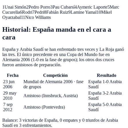
1
Unai Simón
2
Pedro Porro
3
Pau Cubarsí
4
Aymeric Laporte
5
Marc
Cucurella
6
Rodri
7
Pedri
8
Fabián Ruiz
9
Lamine Yamal
10
Mikel
Oyarzabal
11
Nico Williams
Historial: España manda en el cara a
cara
España y Arabia Saudí se han enfrentado tres veces y La Roja ganó
las tres. El único precedente en una Copa del Mundo fue en
Alemania 2006 (1-0 en la fase de grupos); los otros dos cruces
fueron amistosos de preparación.
Fecha
Competición
Resultado
23 jun
Mundial de Alemania 2006 · fase
España 1-0 Arabia
2006
de grupos
Saudí
29 may
España 3-2 Arabia
Amistoso (Innsbruck, Austria)
2010
Saudí
7 sep
España 5-0 Arabia
Amistoso (Pontevedra)
2012
Saudí
Balance:
3
victorias de España,
0
empates y
0
triunfos de Arabia
Saudí en
3
enfrentamientos.