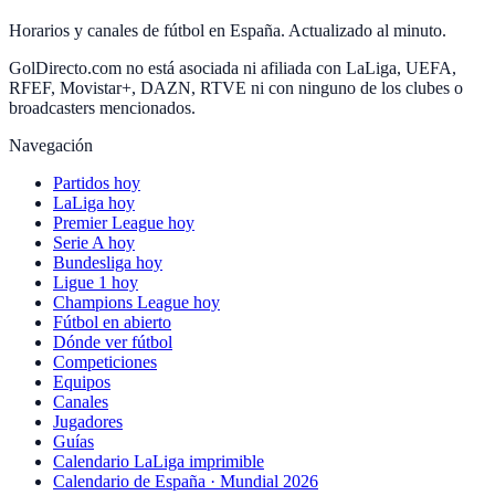
Horarios y canales de fútbol en España. Actualizado al minuto.
GolDirecto.com no está asociada ni afiliada con LaLiga, UEFA,
RFEF, Movistar+, DAZN, RTVE ni con ninguno de los clubes o
broadcasters mencionados.
Navegación
Partidos hoy
LaLiga hoy
Premier League hoy
Serie A hoy
Bundesliga hoy
Ligue 1 hoy
Champions League hoy
Fútbol en abierto
Dónde ver fútbol
Competiciones
Equipos
Canales
Jugadores
Guías
Calendario LaLiga imprimible
Calendario de España · Mundial 2026