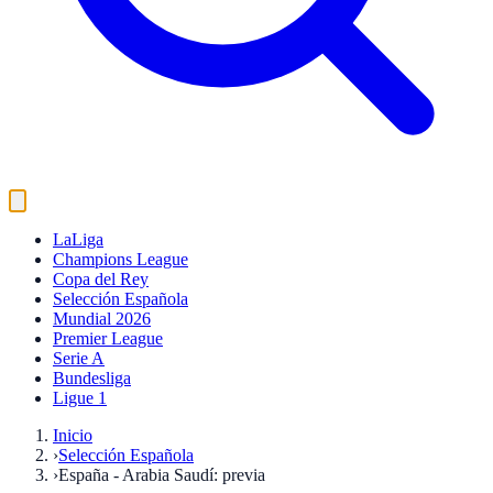
LaLiga
Champions League
Copa del Rey
Selección Española
Mundial 2026
Premier League
Serie A
Bundesliga
Ligue 1
Inicio
›
Selección Española
›
España - Arabia Saudí: previa