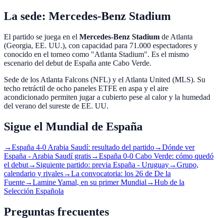
La sede: Mercedes-Benz Stadium
El partido se juega en el
Mercedes-Benz Stadium
de
Atlanta
(Georgia, EE. UU.)
, con capacidad para
71.000 espectadores
y
conocido en el torneo como "
Atlanta Stadium
". Es el mismo
escenario del debut de España ante Cabo Verde.
Sede de los Atlanta Falcons (NFL) y el Atlanta United (MLS). Su
techo retráctil de ocho paneles ETFE en aspa y el aire
acondicionado permiten jugar a cubierto pese al calor y la humedad
del verano del sureste de EE. UU.
Sigue el Mundial de España
→
España 4-0 Arabia Saudí: resultado del partido
→
Dónde ver
España - Arabia Saudí gratis
→
España 0-0 Cabo Verde: cómo quedó
el debut
→
Siguiente partido: previa España - Uruguay
→
Grupo,
calendario y rivales
→
La convocatoria: los 26 de De la
Fuente
→
Lamine Yamal, en su primer Mundial
→
Hub de la
Selección Española
Preguntas frecuentes