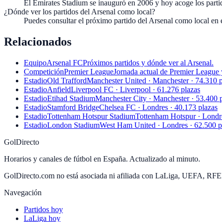
El Emirates Stadium se inauguró en 2006 y hoy acoge los part
¿Dónde ver los partidos del Arsenal como local?
Puedes consultar el próximo partido del Arsenal como local en 
Relacionados
Equipo
Arsenal FC
Próximos partidos y dónde ver al Arsenal.
Competición
Premier League
Jornada actual de Premier League 
Estadio
Old Trafford
Manchester United · Manchester · 74.310 p
Estadio
Anfield
Liverpool FC · Liverpool · 61.276 plazas
Estadio
Etihad Stadium
Manchester City · Manchester · 53.400 
Estadio
Stamford Bridge
Chelsea FC · Londres · 40.173 plazas
Estadio
Tottenham Hotspur Stadium
Tottenham Hotspur · Londre
Estadio
London Stadium
West Ham United · Londres · 62.500 p
GolDirecto
Horarios y canales de fútbol en España. Actualizado al minuto.
GolDirecto.com no está asociada ni afiliada con LaLiga, UEFA, RF
Navegación
Partidos hoy
LaLiga hoy