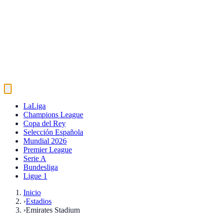
LaLiga
Champions League
Copa del Rey
Selección Española
Mundial 2026
Premier League
Serie A
Bundesliga
Ligue 1
Inicio
›
Estadios
›
Emirates Stadium