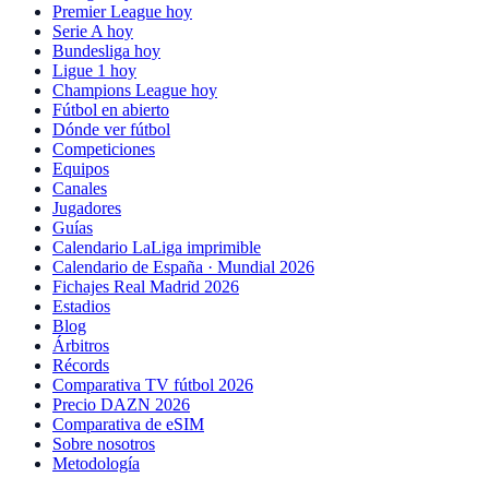
Premier League hoy
Serie A hoy
Bundesliga hoy
Ligue 1 hoy
Champions League hoy
Fútbol en abierto
Dónde ver fútbol
Competiciones
Equipos
Canales
Jugadores
Guías
Calendario LaLiga imprimible
Calendario de España · Mundial 2026
Fichajes Real Madrid 2026
Estadios
Blog
Árbitros
Récords
Comparativa TV fútbol 2026
Precio DAZN 2026
Comparativa de eSIM
Sobre nosotros
Metodología