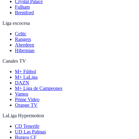
Crystal Palace
Fulham
Brentford
Liga escocesa
Celtic
Rangers
Aberdeen
Hibernian
Canales TV
M+ Fútbol
M+ LaLiga
DAZN
M+ Liga de Campeones
Vamos
Prime Video
Orange TV
LaLiga Hypermotion
CD Tenerife
UD Las Palmas
Burgos CF