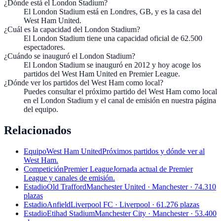
¿Dónde está el London Stadium?
El London Stadium está en Londres, GB, y es la casa del
West Ham United.
¿Cuál es la capacidad del London Stadium?
El London Stadium tiene una capacidad oficial de 62.500
espectadores.
¿Cuándo se inauguró el London Stadium?
El London Stadium se inauguró en 2012 y hoy acoge los
partidos del West Ham United en Premier League.
¿Dónde ver los partidos del West Ham como local?
Puedes consultar el próximo partido del West Ham como local
en el London Stadium y el canal de emisión en nuestra página
del equipo.
Relacionados
Equipo
West Ham United
Próximos partidos y dónde ver al
West Ham.
Competición
Premier League
Jornada actual de Premier
League y canales de emisión.
Estadio
Old Trafford
Manchester United · Manchester · 74.310
plazas
Estadio
Anfield
Liverpool FC · Liverpool · 61.276 plazas
Estadio
Etihad Stadium
Manchester City · Manchester · 53.400