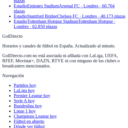
plazas
Estadio
Emirates Stadium
Arsenal FC · Londres · 60.704
plazas
Estadio
Stamford Bridge
Chelsea FC · Londres · 40.173 plazas
Estadio
Tottenham Hotspur Stadium
Tottenham Hotspur ·
Londres · 62.850 plazas
GolDirecto
Horarios y canales de fútbol en España. Actualizado al minuto.
GolDirecto.com no está asociada ni afiliada con LaLiga, UEFA,
RFEF, Movistar+, DAZN, RTVE ni con ninguno de los clubes o
broadcasters mencionados.
Navegación
Partidos hoy
LaLiga hoy
Premier League hoy
Serie A hoy
Bundesliga hoy
Ligue 1 hoy
Champions League hoy
Fútbol en abierto
Dónde ver fútbol