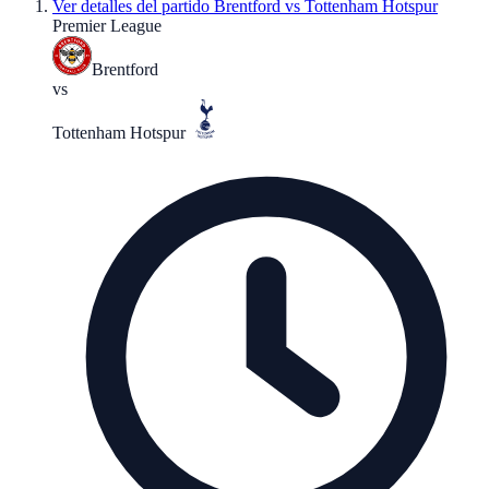
Ver detalles del partido
Brentford vs Tottenham Hotspur
Premier League
Brentford
vs
Tottenham Hotspur