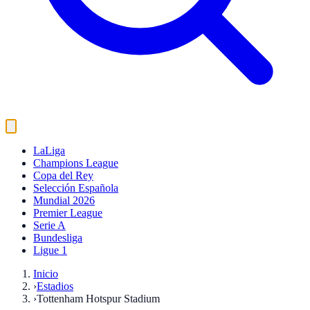
LaLiga
Champions League
Copa del Rey
Selección Española
Mundial 2026
Premier League
Serie A
Bundesliga
Ligue 1
Inicio
›
Estadios
›
Tottenham Hotspur Stadium