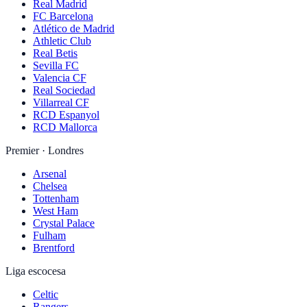
Real Madrid
FC Barcelona
Atlético de Madrid
Athletic Club
Real Betis
Sevilla FC
Valencia CF
Real Sociedad
Villarreal CF
RCD Espanyol
RCD Mallorca
Premier · Londres
Arsenal
Chelsea
Tottenham
West Ham
Crystal Palace
Fulham
Brentford
Liga escocesa
Celtic
Rangers