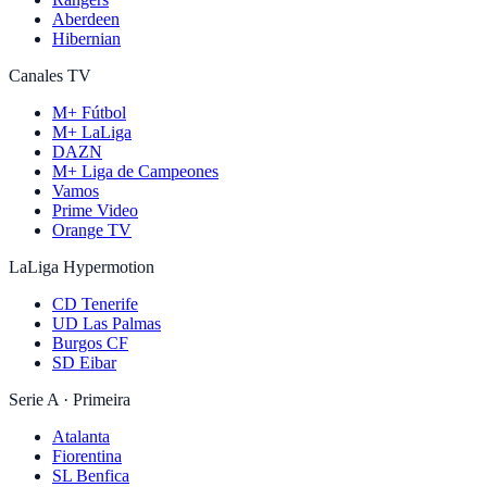
Aberdeen
Hibernian
Canales TV
M+ Fútbol
M+ LaLiga
DAZN
M+ Liga de Campeones
Vamos
Prime Video
Orange TV
LaLiga Hypermotion
CD Tenerife
UD Las Palmas
Burgos CF
SD Eibar
Serie A · Primeira
Atalanta
Fiorentina
SL Benfica