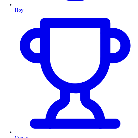
Hoy
Comps