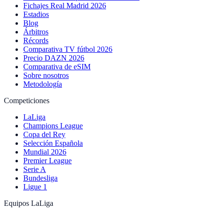
Fichajes Real Madrid 2026
Estadios
Blog
Árbitros
Récords
Comparativa TV fútbol 2026
Precio DAZN 2026
Comparativa de eSIM
Sobre nosotros
Metodología
Competiciones
LaLiga
Champions League
Copa del Rey
Selección Española
Mundial 2026
Premier League
Serie A
Bundesliga
Ligue 1
Equipos LaLiga