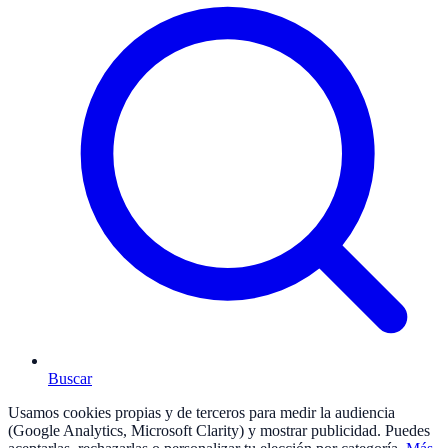
Buscar
Usamos cookies propias y de terceros para medir la audiencia
(Google Analytics, Microsoft Clarity) y mostrar publicidad. Puedes