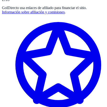
GolDirecto
usa enlaces de afiliado para financiar el sitio.
Información sobre afiliación y comisiones
.