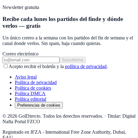
Newsletter gratuita
Recibe cada lunes los partidos del finde y dónde
verlos — gratis
Un único correo a la semana con los partidos del fin de semana y el
canal donde verlos. Sin spam, baja cuando quieras.
Correo electrónico
Suscribirme
Acepto recibir el boletín y la
política de privacidad
.
Aviso legal
Política de privacidad
Política de cookies
Política DMCA
Política editorial
Preferencias de cookies
© 2026 GolDirecto. Todos los derechos reservados.
·
Titular: Digital
Nafta Portal FZCO
Registrado en IFZA - International Free Zone Authority, Dubai,
EAU