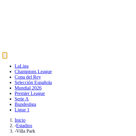
LaLiga
Champions League
Copa del Rey
Selección Española
Mundial 2026
Premier League
Serie A
Bundesliga
Ligue 1
Inicio
›
Estadios
›
Villa Park