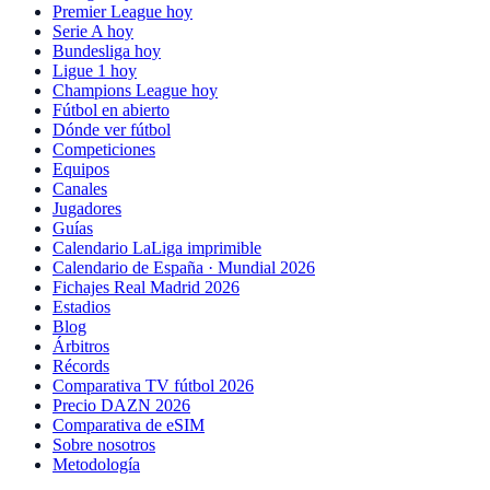
Premier League hoy
Serie A hoy
Bundesliga hoy
Ligue 1 hoy
Champions League hoy
Fútbol en abierto
Dónde ver fútbol
Competiciones
Equipos
Canales
Jugadores
Guías
Calendario LaLiga imprimible
Calendario de España · Mundial 2026
Fichajes Real Madrid 2026
Estadios
Blog
Árbitros
Récords
Comparativa TV fútbol 2026
Precio DAZN 2026
Comparativa de eSIM
Sobre nosotros
Metodología