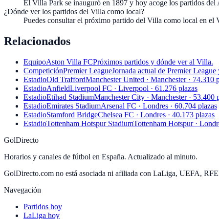
El Villa Park se inauguró en 1897 y hoy acoge los partidos del
¿Dónde ver los partidos del Villa como local?
Puedes consultar el próximo partido del Villa como local en el V
Relacionados
Equipo
Aston Villa FC
Próximos partidos y dónde ver al Villa.
Competición
Premier League
Jornada actual de Premier League 
Estadio
Old Trafford
Manchester United · Manchester · 74.310 p
Estadio
Anfield
Liverpool FC · Liverpool · 61.276 plazas
Estadio
Etihad Stadium
Manchester City · Manchester · 53.400 
Estadio
Emirates Stadium
Arsenal FC · Londres · 60.704 plazas
Estadio
Stamford Bridge
Chelsea FC · Londres · 40.173 plazas
Estadio
Tottenham Hotspur Stadium
Tottenham Hotspur · Londre
GolDirecto
Horarios y canales de fútbol en España. Actualizado al minuto.
GolDirecto.com no está asociada ni afiliada con LaLiga, UEFA, RF
Navegación
Partidos hoy
LaLiga hoy