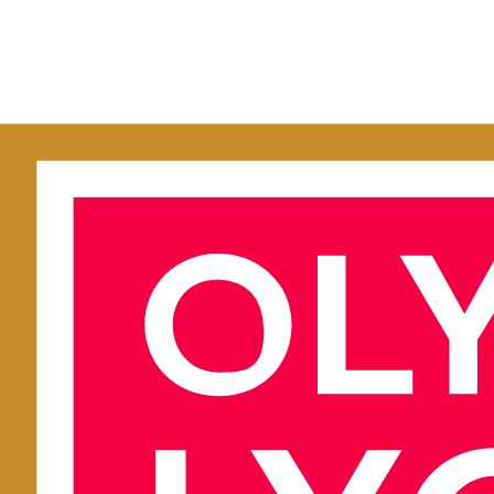
LaLiga
Champions League
Copa del Rey
Selección Española
Mundial 2026
Premier League
Serie A
Bundesliga
Ligue 1
Inicio
›
Ligue 1
›
Olympique Lyonnais