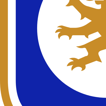
DG
Dominik Greif
Portero
Eslovaquia
Defensas
4
MN
Moussa Niakhaté
Defensa
Senegal
CM
Clinton Mata
Defensa
Angola
AV
Abner Vinícius
Defensa
Brasil
AM