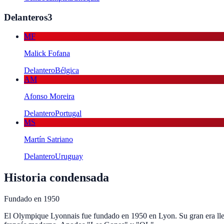
Delanteros
3
MF
Malick Fofana
Delantero
Bélgica
AM
Afonso Moreira
Delantero
Portugal
MS
Martín Satriano
Delantero
Uruguay
Historia condensada
Fundado en
1950
El Olympique Lyonnais fue fundado en 1950 en Lyon. Su gran era llegó