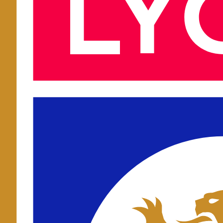
Ligue 1
·
Lyon
Cuándo juega
Lyon
Olympique Lyonnais
Próximos partidos del Lyon en la temporada 2026-27: horarios, canale
Próximos partidos
Horarios en hora peninsular. Canales actualizados al minuto.
Ver toda la jornada →
Sin partidos confirmados del
Lyon
para la próxima jornada.
Consulta 
Plantilla
Plantilla del
Lyon
para la temporada en curso, agrupada por posición.
Porteros
1