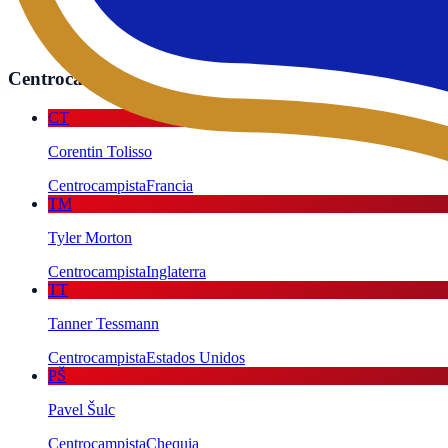
Ainsley Maitland-Niles
Defensa
Inglaterra
Centrocampistas
4
CT
Corentin Tolisso
Centrocampista
Francia
TM
Tyler Morton
Centrocampista
Inglaterra
TT
Tanner Tessmann
Centrocampista
Estados Unidos
PŠ
Pavel Šulc
Centrocampista
Chequia