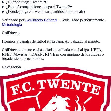
¿Cuándo juega Twente?
▾
¿En qué competiciones juega el Twente?
▾
¿Dónde juega el Twente sus partidos como local?
▾
Verificado por
GolDirecto Editorial
·
Actualizado periódicamente
·
Metodología
GolDirecto
Horarios y canales de fútbol en España. Actualizado al minuto.
GolDirecto.com no está asociada ni afiliada con LaLiga, UEFA,
RFEF, Movistar+, DAZN, RTVE ni con ninguno de los clubes o
broadcasters mencionados.
Navegación
Partidos hoy
LaLiga hoy
Premier League hoy
Serie A hoy
Bundesliga hoy
Ligue 1 hoy
Champions League hoy
Fútbol en abierto