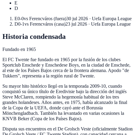
E
D
E
0-0
vs
Ferencváros
(
fuera
)
30 jul 2026
·
Uefa Europa League
D
0-1
vs
Ferencváros
(
casa
)
23 jul 2026
·
Uefa Europa League
Historia condensada
Fundado en
1965
El FC Twente fue fundado en 1965 por la fusión de los clubes
Sportclub Enschede y Enschedese Boys, en la ciudad de Enschede,
al este de los Países Bajos cerca de la frontera alemana. Apodo "de
Tukkers", representa a la región rural de Twente.
Su mayor hito histórico llegó en la temporada 2009-10, cuando
conquistó su único título de Eredivisie bajo la dirección del inglés
Steve McClaren, rompiendo la hegemonía habitual de los tres
grandes holandeses. Años antes, en 1975, había alcanzado la final
de la Copa de la UEFA, donde cayó ante el Borussia
Mönchengladbach. También ha levantado en varias ocasiones la
KNVB Beker (Copa de los Países Bajos).
Disputa sus encuentros en el De Grolsch Veste (oficialmente Stadion
De Grolsch Veste / FC Twente Stadion), con capacidad cercana a