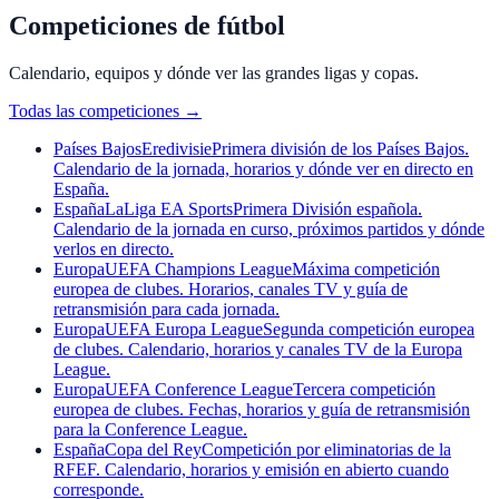
Competiciones de fútbol
Calendario, equipos y dónde ver las grandes ligas y copas.
Todas las competiciones
→
Países Bajos
Eredivisie
Primera división de los Países Bajos.
Calendario de la jornada, horarios y dónde ver en directo en
España.
España
LaLiga EA Sports
Primera División española.
Calendario de la jornada en curso, próximos partidos y dónde
verlos en directo.
Europa
UEFA Champions League
Máxima competición
europea de clubes. Horarios, canales TV y guía de
retransmisión para cada jornada.
Europa
UEFA Europa League
Segunda competición europea
de clubes. Calendario, horarios y canales TV de la Europa
League.
Europa
UEFA Conference League
Tercera competición
europea de clubes. Fechas, horarios y guía de retransmisión
para la Conference League.
España
Copa del Rey
Competición por eliminatorias de la
RFEF. Calendario, horarios y emisión en abierto cuando
corresponde.