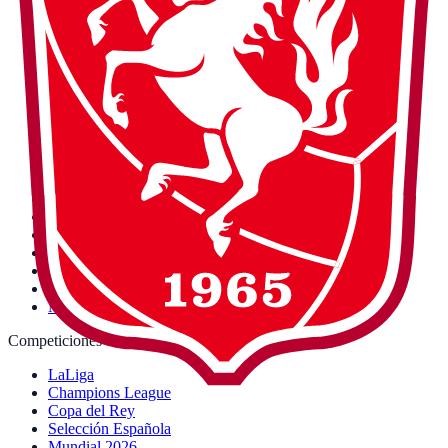
Dónde ver fútbol
Competiciones
Equipos
Canales
Jugadores
Guías
Calendario LaLiga imprimible
Calendario de España · Mundial 2026
Fichajes Real Madrid 2026
Estadios
Blog
Árbitros
Récords
Comparativa TV fútbol 2026
Precio DAZN 2026
Comparativa de eSIM
Sobre nosotros
Metodología
Competiciones
LaLiga
Champions League
Copa del Rey
Selección Española
Mundial 2026