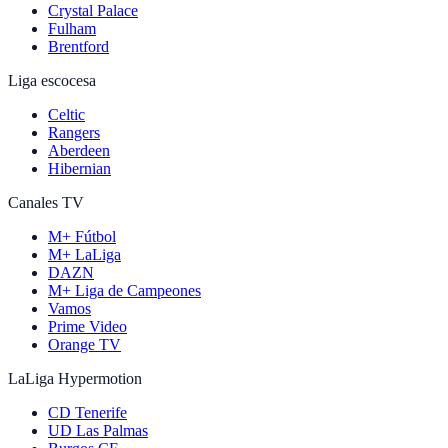
Crystal Palace
Fulham
Brentford
Liga escocesa
Celtic
Rangers
Aberdeen
Hibernian
Canales TV
M+ Fútbol
M+ LaLiga
DAZN
M+ Liga de Campeones
Vamos
Prime Video
Orange TV
LaLiga Hypermotion
CD Tenerife
UD Las Palmas