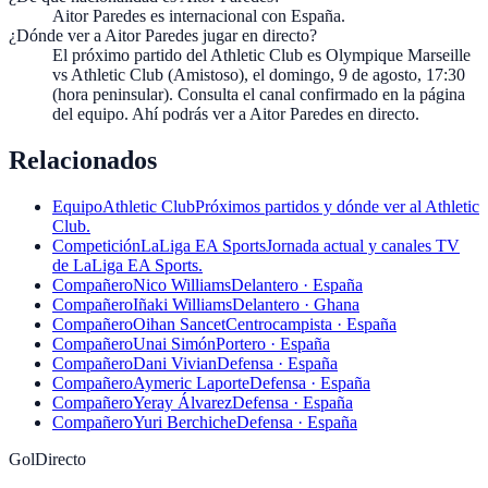
Aitor Paredes es internacional con España.
¿Dónde ver a Aitor Paredes jugar en directo?
El próximo partido del Athletic Club es Olympique Marseille
vs Athletic Club (Amistoso), el domingo, 9 de agosto, 17:30
(hora peninsular). Consulta el canal confirmado en la página
del equipo. Ahí podrás ver a Aitor Paredes en directo.
Relacionados
Equipo
Athletic Club
Próximos partidos y dónde ver al Athletic
Club.
Competición
LaLiga EA Sports
Jornada actual y canales TV
de LaLiga EA Sports.
Compañero
Nico Williams
Delantero · España
Compañero
Iñaki Williams
Delantero · Ghana
Compañero
Oihan Sancet
Centrocampista · España
Compañero
Unai Simón
Portero · España
Compañero
Dani Vivian
Defensa · España
Compañero
Aymeric Laporte
Defensa · España
Compañero
Yeray Álvarez
Defensa · España
Compañero
Yuri Berchiche
Defensa · España
GolDirecto