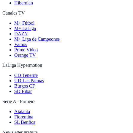
Hibernian
Canales TV
M+ Fútbol
M+ LaLiga
DAZN
M+ Liga de Campeones
Vamos
Prime Video
Orange TV
LaLiga Hypermotion
CD Tenerife
UD Las Palmas
Burgos CF
SD Eibar
Serie A · Primeira
Atalanta
Fiorentina
SL Benfica
Newsletter gratuita