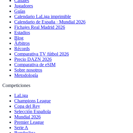
Canales
Jugadores
Guías
Calendario LaLiga imprimible
Calendario de España · Mundial 2026
Fichajes Real Madrid 2026
Estadios
Blog
Árbitros
Récords
Comparativa TV fútbol 2026
Precio DAZN 2026
Comparativa de eSIM
Sobre nosotros
Metodología
Competiciones
LaLiga
Champions League
Copa del Rey
Selección Española
Mundial 2026
Premier League
Serie A
Bundesliga