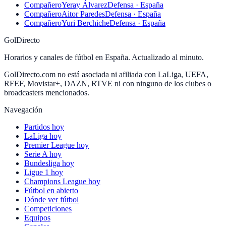
Compañero
Yeray Álvarez
Defensa · España
Compañero
Aitor Paredes
Defensa · España
Compañero
Yuri Berchiche
Defensa · España
GolDirecto
Horarios y canales de fútbol en España. Actualizado al minuto.
GolDirecto.com no está asociada ni afiliada con LaLiga, UEFA,
RFEF, Movistar+, DAZN, RTVE ni con ninguno de los clubes o
broadcasters mencionados.
Navegación
Partidos hoy
LaLiga hoy
Premier League hoy
Serie A hoy
Bundesliga hoy
Ligue 1 hoy
Champions League hoy
Fútbol en abierto
Dónde ver fútbol
Competiciones
Equipos