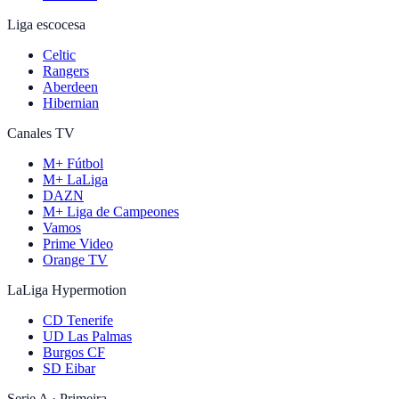
Liga escocesa
Celtic
Rangers
Aberdeen
Hibernian
Canales TV
M+ Fútbol
M+ LaLiga
DAZN
M+ Liga de Campeones
Vamos
Prime Video
Orange TV
LaLiga Hypermotion
CD Tenerife
UD Las Palmas
Burgos CF
SD Eibar
Serie A · Primeira