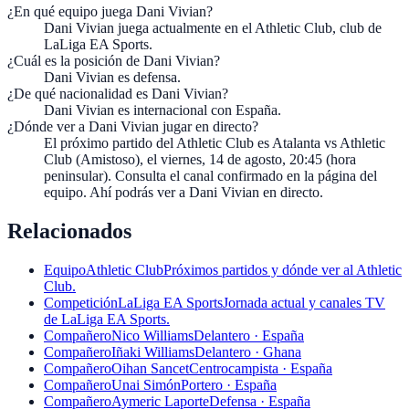
¿En qué equipo juega Dani Vivian?
Dani Vivian juega actualmente en el Athletic Club, club de
LaLiga EA Sports.
¿Cuál es la posición de Dani Vivian?
Dani Vivian es defensa.
¿De qué nacionalidad es Dani Vivian?
Dani Vivian es internacional con España.
¿Dónde ver a Dani Vivian jugar en directo?
El próximo partido del Athletic Club es Atalanta vs Athletic
Club (Amistoso), el viernes, 14 de agosto, 20:45 (hora
peninsular). Consulta el canal confirmado en la página del
equipo. Ahí podrás ver a Dani Vivian en directo.
Relacionados
Equipo
Athletic Club
Próximos partidos y dónde ver al Athletic
Club.
Competición
LaLiga EA Sports
Jornada actual y canales TV
de LaLiga EA Sports.
Compañero
Nico Williams
Delantero · España
Compañero
Iñaki Williams
Delantero · Ghana
Compañero
Oihan Sancet
Centrocampista · España
Compañero
Unai Simón
Portero · España
Compañero
Aymeric Laporte
Defensa · España