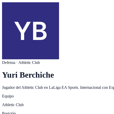
Defensa
·
Athletic Club
Yuri Berchiche
Jugador del
Athletic Club
en
LaLiga EA Sports
. Internacional con
Es
Equipo
Athletic Club
Posición