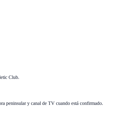
letic Club.
hora peninsular y canal de TV cuando está confirmado.