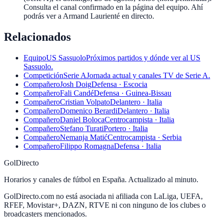
Consulta el canal confirmado en la página del equipo. Ahí
podrás ver a Armand Laurienté en directo.
Relacionados
Equipo
US Sassuolo
Próximos partidos y dónde ver al US
Sassuolo.
Competición
Serie A
Jornada actual y canales TV de Serie A.
Compañero
Josh Doig
Defensa · Escocia
Compañero
Fali Candé
Defensa · Guinea-Bissau
Compañero
Cristian Volpato
Delantero · Italia
Compañero
Domenico Berardi
Delantero · Italia
Compañero
Daniel Boloca
Centrocampista · Italia
Compañero
Stefano Turati
Portero · Italia
Compañero
Nemanja Matić
Centrocampista · Serbia
Compañero
Filippo Romagna
Defensa · Italia
GolDirecto
Horarios y canales de fútbol en España. Actualizado al minuto.
GolDirecto.com no está asociada ni afiliada con LaLiga, UEFA,
RFEF, Movistar+, DAZN, RTVE ni con ninguno de los clubes o
broadcasters mencionados.