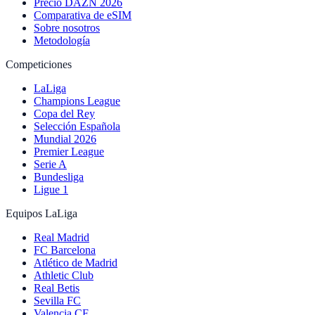
Precio DAZN 2026
Comparativa de eSIM
Sobre nosotros
Metodología
Competiciones
LaLiga
Champions League
Copa del Rey
Selección Española
Mundial 2026
Premier League
Serie A
Bundesliga
Ligue 1
Equipos LaLiga
Real Madrid
FC Barcelona
Atlético de Madrid
Athletic Club
Real Betis
Sevilla FC
Valencia CF