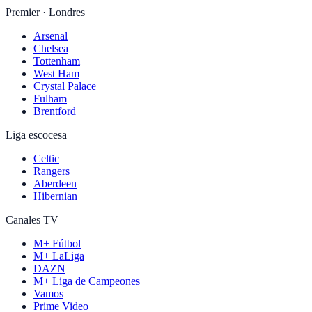
Premier · Londres
Arsenal
Chelsea
Tottenham
West Ham
Crystal Palace
Fulham
Brentford
Liga escocesa
Celtic
Rangers
Aberdeen
Hibernian
Canales TV
M+ Fútbol
M+ LaLiga
DAZN
M+ Liga de Campeones
Vamos
Prime Video