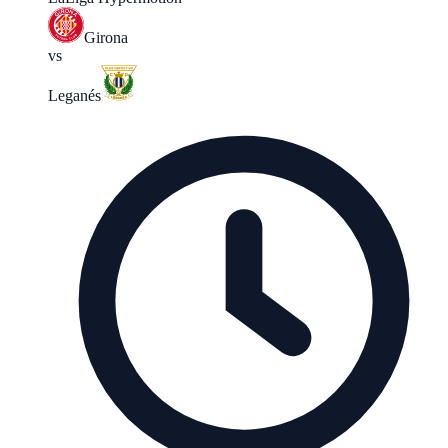
Girona
vs
Leganés