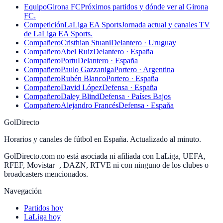
Equipo
Girona FC
Próximos partidos y dónde ver al Girona
FC.
Competición
LaLiga EA Sports
Jornada actual y canales TV
de LaLiga EA Sports.
Compañero
Cristhian Stuani
Delantero · Uruguay
Compañero
Abel Ruiz
Delantero · España
Compañero
Portu
Delantero · España
Compañero
Paulo Gazzaniga
Portero · Argentina
Compañero
Rubén Blanco
Portero · España
Compañero
David López
Defensa · España
Compañero
Daley Blind
Defensa · Países Bajos
Compañero
Alejandro Francés
Defensa · España
GolDirecto
Horarios y canales de fútbol en España. Actualizado al minuto.
GolDirecto.com no está asociada ni afiliada con LaLiga, UEFA,
RFEF, Movistar+, DAZN, RTVE ni con ninguno de los clubes o
broadcasters mencionados.
Navegación
Partidos hoy
LaLiga hoy