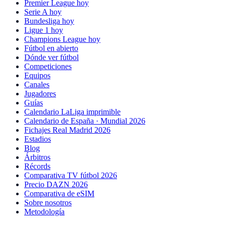
Premier League hoy
Serie A hoy
Bundesliga hoy
Ligue 1 hoy
Champions League hoy
Fútbol en abierto
Dónde ver fútbol
Competiciones
Equipos
Canales
Jugadores
Guías
Calendario LaLiga imprimible
Calendario de España · Mundial 2026
Fichajes Real Madrid 2026
Estadios
Blog
Árbitros
Récords
Comparativa TV fútbol 2026
Precio DAZN 2026
Comparativa de eSIM
Sobre nosotros
Metodología