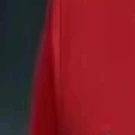
Perfil de Daley Blind
Daley Blind es defensa internacional con Países Bajos y milita en el 
Próximos partidos donde verlo
Más abajo tienes los próximos partidos del Girona FC con fecha, hor
Próximos partidos del
Girona FC
Ver detalles del partido
Girona vs Sabadell
Amistoso
Girona
vs
Sabadell
SAB