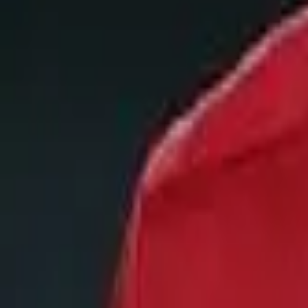
Defensa
·
Girona FC
Daley Blind
Jugador del
Girona FC
en
LaLiga EA Sports
. Internacional con
Paíse
Foto:
Wikimedia Commons
(Wikimedia Commons, CC BY-SA)
Equipo
Girona FC
Posición
Defensa
Nacionalidad
Países Bajos
Liga
LaLiga EA Sports