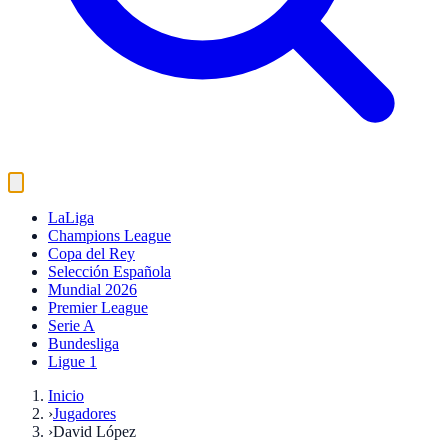
LaLiga
Champions League
Copa del Rey
Selección Española
Mundial 2026
Premier League
Serie A
Bundesliga
Ligue 1
Inicio
›
Jugadores
›
David López