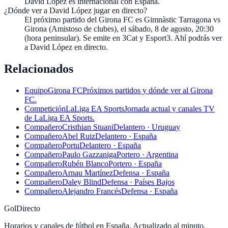
David López es internacional con España.
¿Dónde ver a David López jugar en directo?
El próximo partido del Girona FC es Gimnàstic Tarragona vs
Girona (Amistoso de clubes), el sábado, 8 de agosto, 20:30
(hora peninsular). Se emite en 3Cat y Esport3. Ahí podrás ver
a David López en directo.
Relacionados
Equipo
Girona FC
Próximos partidos y dónde ver al Girona
FC.
Competición
LaLiga EA Sports
Jornada actual y canales TV
de LaLiga EA Sports.
Compañero
Cristhian Stuani
Delantero · Uruguay
Compañero
Abel Ruiz
Delantero · España
Compañero
Portu
Delantero · España
Compañero
Paulo Gazzaniga
Portero · Argentina
Compañero
Rubén Blanco
Portero · España
Compañero
Arnau Martínez
Defensa · España
Compañero
Daley Blind
Defensa · Países Bajos
Compañero
Alejandro Francés
Defensa · España
GolDirecto
Horarios y canales de fútbol en España. Actualizado al minuto.