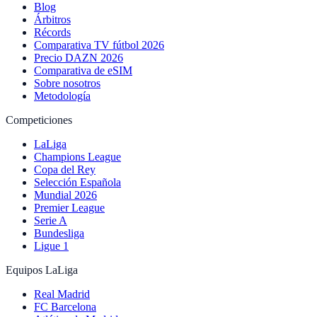
Blog
Árbitros
Récords
Comparativa TV fútbol 2026
Precio DAZN 2026
Comparativa de eSIM
Sobre nosotros
Metodología
Competiciones
LaLiga
Champions League
Copa del Rey
Selección Española
Mundial 2026
Premier League
Serie A
Bundesliga
Ligue 1
Equipos LaLiga
Real Madrid
FC Barcelona