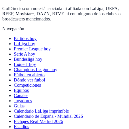
GolDirecto.com no está asociada ni afiliada con LaLiga, UEFA,
RFEF, Movistar+, DAZN, RTVE ni con ninguno de los clubes o
broadcasters mencionados.
Navegación
Partidos hoy
LaLiga hoy
Premier League hoy
Serie A hoy
Bundesliga hoy
Ligue 1 hoy
Champions League hoy
Fútbol en abierto
Dónde ver fútbol
Competiciones
Equipos
Canales
Jugadores
Guías
Calendario LaLiga imprimible
Calendario de España · Mundial 2026
Fichajes Real Madrid 2026
Estadios