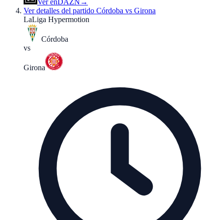
Ver en
DAZN
→
Ver detalles del partido
Córdoba vs Girona
LaLiga Hypermotion
Córdoba
vs
Girona