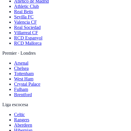
Atlético de Madrid
Athletic Club
Real Betis
Sevilla FC
Valencia CF
Real Sociedad
Villarreal CF
RCD Espanyol
RCD Mallorca
Premier · Londres
Arsenal
Chelsea
Tottenham
West Ham
Crystal Palace
Fulham
Brentford
Liga escocesa
Celtic
Rangers
Aberdeen
Hibernian