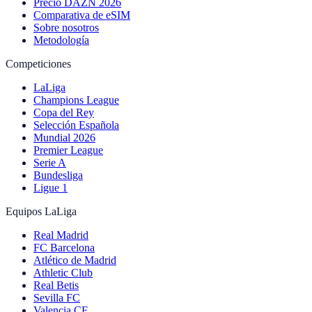
Precio DAZN 2026
Comparativa de eSIM
Sobre nosotros
Metodología
Competiciones
LaLiga
Champions League
Copa del Rey
Selección Española
Mundial 2026
Premier League
Serie A
Bundesliga
Ligue 1
Equipos LaLiga
Real Madrid
FC Barcelona
Atlético de Madrid
Athletic Club
Real Betis
Sevilla FC
Valencia CF