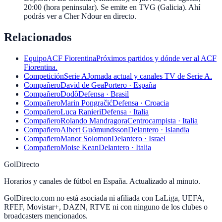
20:00 (hora peninsular). Se emite en TVG (Galicia). Ahí
podrás ver a Cher Ndour en directo.
Relacionados
Equipo
ACF Fiorentina
Próximos partidos y dónde ver al ACF
Fiorentina.
Competición
Serie A
Jornada actual y canales TV de Serie A.
Compañero
David de Gea
Portero · España
Compañero
Dodô
Defensa · Brasil
Compañero
Marin Pongračić
Defensa · Croacia
Compañero
Luca Ranieri
Defensa · Italia
Compañero
Rolando Mandragora
Centrocampista · Italia
Compañero
Albert Guðmundsson
Delantero · Islandia
Compañero
Manor Solomon
Delantero · Israel
Compañero
Moise Kean
Delantero · Italia
GolDirecto
Horarios y canales de fútbol en España. Actualizado al minuto.
GolDirecto.com no está asociada ni afiliada con LaLiga, UEFA,
RFEF, Movistar+, DAZN, RTVE ni con ninguno de los clubes o
broadcasters mencionados.