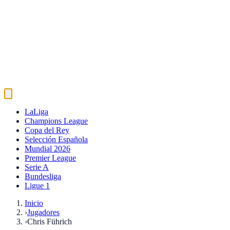
LaLiga
Champions League
Copa del Rey
Selección Española
Mundial 2026
Premier League
Serie A
Bundesliga
Ligue 1
Inicio
›
Jugadores
›
Chris Führich