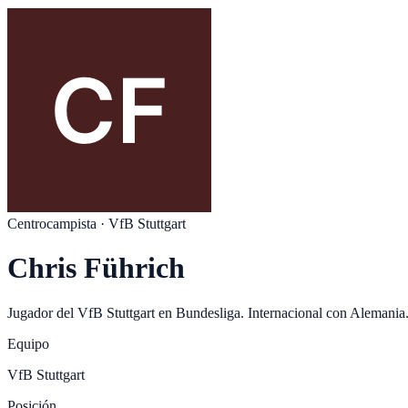
Centrocampista
·
VfB Stuttgart
Chris Führich
Jugador del
VfB Stuttgart
en
Bundesliga
. Internacional con
Alemania
Equipo
VfB Stuttgart
Posición