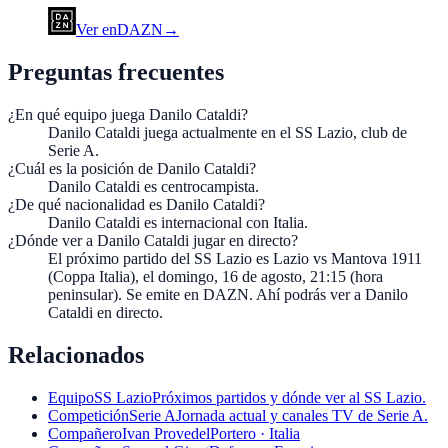
Ver en
DAZN
→
Preguntas frecuentes
¿En qué equipo juega Danilo Cataldi?
Danilo Cataldi juega actualmente en el SS Lazio, club de
Serie A.
¿Cuál es la posición de Danilo Cataldi?
Danilo Cataldi es centrocampista.
¿De qué nacionalidad es Danilo Cataldi?
Danilo Cataldi es internacional con Italia.
¿Dónde ver a Danilo Cataldi jugar en directo?
El próximo partido del SS Lazio es Lazio vs Mantova 1911
(Coppa Italia), el domingo, 16 de agosto, 21:15 (hora
peninsular). Se emite en DAZN. Ahí podrás ver a Danilo
Cataldi en directo.
Relacionados
Equipo
SS Lazio
Próximos partidos y dónde ver al SS Lazio.
Competición
Serie A
Jornada actual y canales TV de Serie A.
Compañero
Ivan Provedel
Portero · Italia