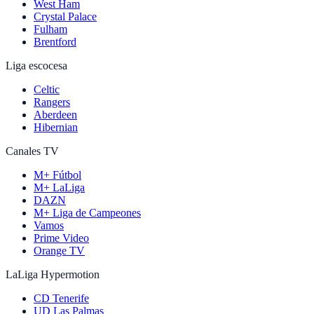
West Ham
Crystal Palace
Fulham
Brentford
Liga escocesa
Celtic
Rangers
Aberdeen
Hibernian
Canales TV
M+ Fútbol
M+ LaLiga
DAZN
M+ Liga de Campeones
Vamos
Prime Video
Orange TV
LaLiga Hypermotion
CD Tenerife
UD Las Palmas