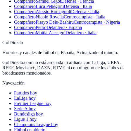
Compañero
Samuel Gigot
Defensa · Francia
Compañero
Luca Pellegrini
Defensa · Italia
Compañero
Alessio Romagnoli
Defensa · Italia
Compañero
Nicolò Rovella
Centrocampista · Italia
Compañero
Fisayo Dele-Bashiru
Centrocampista · Nigeria
Compañero
Pedro
Delantero · España
Compañero
Mattia Zaccagni
Delantero · Italia
GolDirecto
Horarios y canales de fútbol en España. Actualizado al minuto.
GolDirecto.com no está asociada ni afiliada con LaLiga, UEFA,
RFEF, Movistar+, DAZN, RTVE ni con ninguno de los clubes o
broadcasters mencionados.
Navegación
Partidos hoy
LaLiga hoy
Premier League hoy
Serie A hoy
Bundesliga hoy
Ligue 1 hoy
Champions League hoy
Fútbol en abierto