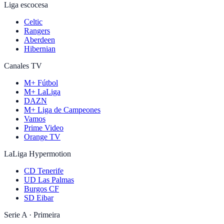
Liga escocesa
Celtic
Rangers
Aberdeen
Hibernian
Canales TV
M+ Fútbol
M+ LaLiga
DAZN
M+ Liga de Campeones
Vamos
Prime Video
Orange TV
LaLiga Hypermotion
CD Tenerife
UD Las Palmas
Burgos CF
SD Eibar
Serie A · Primeira