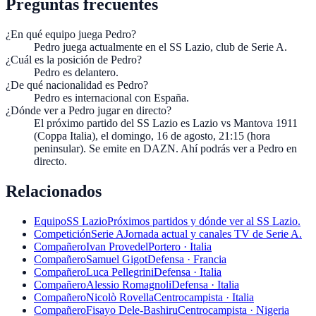
Preguntas frecuentes
¿En qué equipo juega Pedro?
Pedro juega actualmente en el SS Lazio, club de Serie A.
¿Cuál es la posición de Pedro?
Pedro es delantero.
¿De qué nacionalidad es Pedro?
Pedro es internacional con España.
¿Dónde ver a Pedro jugar en directo?
El próximo partido del SS Lazio es Lazio vs Mantova 1911
(Coppa Italia), el domingo, 16 de agosto, 21:15 (hora
peninsular). Se emite en DAZN. Ahí podrás ver a Pedro en
directo.
Relacionados
Equipo
SS Lazio
Próximos partidos y dónde ver al SS Lazio.
Competición
Serie A
Jornada actual y canales TV de Serie A.
Compañero
Ivan Provedel
Portero · Italia
Compañero
Samuel Gigot
Defensa · Francia
Compañero
Luca Pellegrini
Defensa · Italia
Compañero
Alessio Romagnoli
Defensa · Italia
Compañero
Nicolò Rovella
Centrocampista · Italia
Compañero
Fisayo Dele-Bashiru
Centrocampista · Nigeria