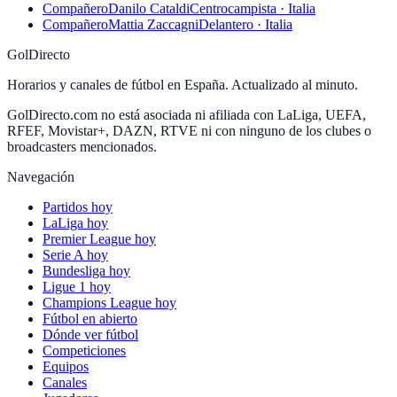
Compañero
Danilo Cataldi
Centrocampista · Italia
Compañero
Mattia Zaccagni
Delantero · Italia
GolDirecto
Horarios y canales de fútbol en España. Actualizado al minuto.
GolDirecto.com no está asociada ni afiliada con LaLiga, UEFA,
RFEF, Movistar+, DAZN, RTVE ni con ninguno de los clubes o
broadcasters mencionados.
Navegación
Partidos hoy
LaLiga hoy
Premier League hoy
Serie A hoy
Bundesliga hoy
Ligue 1 hoy
Champions League hoy
Fútbol en abierto
Dónde ver fútbol
Competiciones
Equipos
Canales