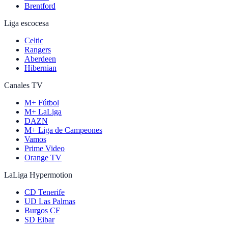
Brentford
Liga escocesa
Celtic
Rangers
Aberdeen
Hibernian
Canales TV
M+ Fútbol
M+ LaLiga
DAZN
M+ Liga de Campeones
Vamos
Prime Video
Orange TV
LaLiga Hypermotion
CD Tenerife
UD Las Palmas
Burgos CF
SD Eibar