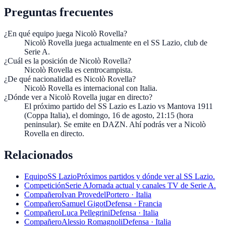
Preguntas frecuentes
¿En qué equipo juega Nicolò Rovella?
Nicolò Rovella juega actualmente en el SS Lazio, club de
Serie A.
¿Cuál es la posición de Nicolò Rovella?
Nicolò Rovella es centrocampista.
¿De qué nacionalidad es Nicolò Rovella?
Nicolò Rovella es internacional con Italia.
¿Dónde ver a Nicolò Rovella jugar en directo?
El próximo partido del SS Lazio es Lazio vs Mantova 1911
(Coppa Italia), el domingo, 16 de agosto, 21:15 (hora
peninsular). Se emite en DAZN. Ahí podrás ver a Nicolò
Rovella en directo.
Relacionados
Equipo
SS Lazio
Próximos partidos y dónde ver al SS Lazio.
Competición
Serie A
Jornada actual y canales TV de Serie A.
Compañero
Ivan Provedel
Portero · Italia
Compañero
Samuel Gigot
Defensa · Francia
Compañero
Luca Pellegrini
Defensa · Italia
Compañero
Alessio Romagnoli
Defensa · Italia