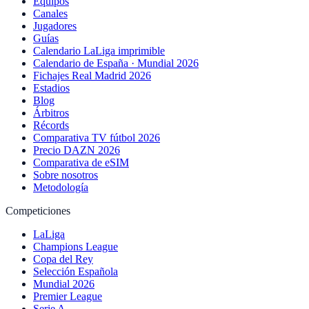
Equipos
Canales
Jugadores
Guías
Calendario LaLiga imprimible
Calendario de España · Mundial 2026
Fichajes Real Madrid 2026
Estadios
Blog
Árbitros
Récords
Comparativa TV fútbol 2026
Precio DAZN 2026
Comparativa de eSIM
Sobre nosotros
Metodología
Competiciones
LaLiga
Champions League
Copa del Rey
Selección Española
Mundial 2026
Premier League
Serie A