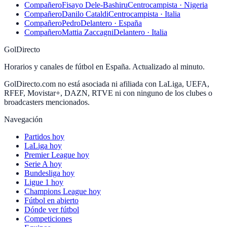
Compañero
Fisayo Dele-Bashiru
Centrocampista · Nigeria
Compañero
Danilo Cataldi
Centrocampista · Italia
Compañero
Pedro
Delantero · España
Compañero
Mattia Zaccagni
Delantero · Italia
GolDirecto
Horarios y canales de fútbol en España. Actualizado al minuto.
GolDirecto.com no está asociada ni afiliada con LaLiga, UEFA,
RFEF, Movistar+, DAZN, RTVE ni con ninguno de los clubes o
broadcasters mencionados.
Navegación
Partidos hoy
LaLiga hoy
Premier League hoy
Serie A hoy
Bundesliga hoy
Ligue 1 hoy
Champions League hoy
Fútbol en abierto
Dónde ver fútbol
Competiciones