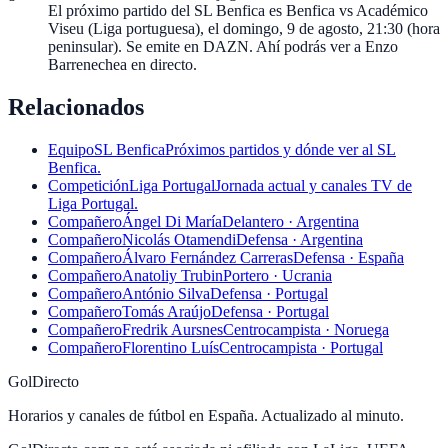
El próximo partido del SL Benfica es Benfica vs Académico
Viseu (Liga portuguesa), el domingo, 9 de agosto, 21:30 (hora
peninsular). Se emite en DAZN. Ahí podrás ver a Enzo
Barrenechea en directo.
Relacionados
Equipo
SL Benfica
Próximos partidos y dónde ver al SL
Benfica.
Competición
Liga Portugal
Jornada actual y canales TV de
Liga Portugal.
Compañero
Ángel Di María
Delantero · Argentina
Compañero
Nicolás Otamendi
Defensa · Argentina
Compañero
Álvaro Fernández Carreras
Defensa · España
Compañero
Anatoliy Trubin
Portero · Ucrania
Compañero
António Silva
Defensa · Portugal
Compañero
Tomás Araújo
Defensa · Portugal
Compañero
Fredrik Aursnes
Centrocampista · Noruega
Compañero
Florentino Luís
Centrocampista · Portugal
GolDirecto
Horarios y canales de fútbol en España. Actualizado al minuto.