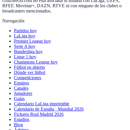
GolDirecto.com no está asociada ni afiliada con LaLiga, UEFA,
RFEF, Movistar+, DAZN, RTVE ni con ninguno de los clubes o
broadcasters mencionados.
Navegación
Partidos hoy
LaLiga hoy
Premier League hoy
Serie A hoy
Bundesliga hoy
Ligue 1 hoy
Champions League hoy
Fútbol en abierto
Dónde ver fútbol
Competiciones
Equipos
Canales
Jugadores
Guías
Calendario LaLiga imprimible
Calendario de España · Mundial 2026
Fichajes Real Madrid 2026
Estadios
Blog
Árbitros