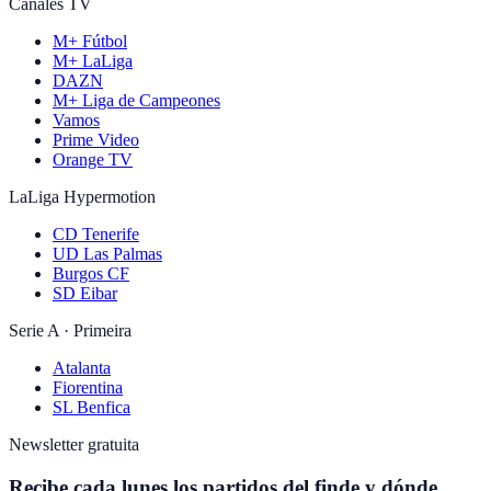
Canales TV
M+ Fútbol
M+ LaLiga
DAZN
M+ Liga de Campeones
Vamos
Prime Video
Orange TV
LaLiga Hypermotion
CD Tenerife
UD Las Palmas
Burgos CF
SD Eibar
Serie A · Primeira
Atalanta
Fiorentina
SL Benfica
Newsletter gratuita
Recibe cada lunes los partidos del finde y dónde