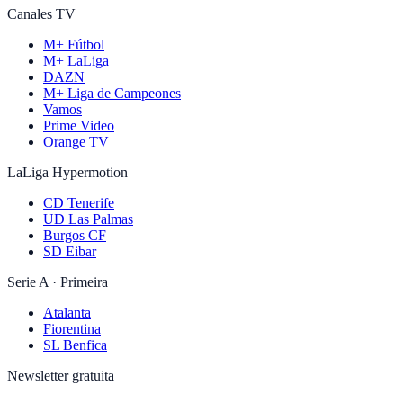
Canales TV
M+ Fútbol
M+ LaLiga
DAZN
M+ Liga de Campeones
Vamos
Prime Video
Orange TV
LaLiga Hypermotion
CD Tenerife
UD Las Palmas
Burgos CF
SD Eibar
Serie A · Primeira
Atalanta
Fiorentina
SL Benfica
Newsletter gratuita