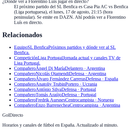
¿Dónde ver a Florentino Luís jugar en directo?
El próximo partido del SL Benfica es Casa Pia AC vs Benfica
(Liga portuguesa), el lunes, 17 de agosto, 21:15 (hora
peninsular). Se emite en DAZN. Ahí podrás ver a Florentino
Luís en directo.
Relacionados
Equipo
SL Benfica
Próximos partidos y dónde ver al SL
Benfica.
Competición
Liga Portugal
Jornada actual y canales TV de
Liga Portugal.
Compañero
Ángel Di María
Delantero · Argentina
Compañero
Nicolás Otamendi
Defensa · Argentina
Compañero
Álvaro Fernández Carreras
Defensa · España
Compañero
Anatoliy Trubin
Portero · Ucrania
Compañero
António Silva
Defensa · Portugal
Compañero
Tomás Araújo
Defensa · Portugal
Compañero
Fredrik Aursnes
Centrocampista · Noruega
Compañero
Enzo Barrenechea
Centrocampista · Argentina
GolDirecto
Horarios y canales de fútbol en España. Actualizado al minuto.