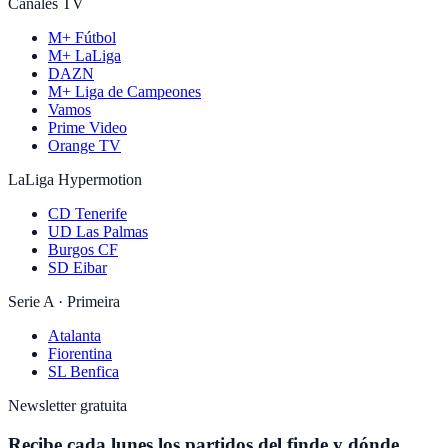
Canales TV
M+ Fútbol
M+ LaLiga
DAZN
M+ Liga de Campeones
Vamos
Prime Video
Orange TV
LaLiga Hypermotion
CD Tenerife
UD Las Palmas
Burgos CF
SD Eibar
Serie A · Primeira
Atalanta
Fiorentina
SL Benfica
Newsletter gratuita
Recibe cada lunes los partidos del finde y dónde