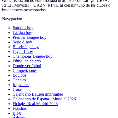
GolDirecto.com no está asociada ni afiliada con LaLiga, UEFA,
RFEF, Movistar+, DAZN, RTVE ni con ninguno de los clubes o
broadcasters mencionados.
Navegación
Partidos hoy
LaLiga hoy
Premier League hoy
Serie A hoy
Bundesliga hoy
Ligue 1 hoy
Champions League hoy
Fútbol en abierto
Dónde ver fútbol
Competiciones
Equipos
Canales
Jugadores
Guías
Calendario LaLiga imprimible
Calendario de España · Mundial 2026
Fichajes Real Madrid 2026
Estadios
Blog
Árbitros