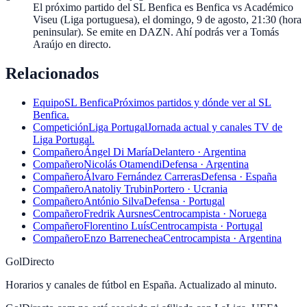
El próximo partido del SL Benfica es Benfica vs Académico
Viseu (Liga portuguesa), el domingo, 9 de agosto, 21:30 (hora
peninsular). Se emite en DAZN. Ahí podrás ver a Tomás
Araújo en directo.
Relacionados
Equipo
SL Benfica
Próximos partidos y dónde ver al SL
Benfica.
Competición
Liga Portugal
Jornada actual y canales TV de
Liga Portugal.
Compañero
Ángel Di María
Delantero · Argentina
Compañero
Nicolás Otamendi
Defensa · Argentina
Compañero
Álvaro Fernández Carreras
Defensa · España
Compañero
Anatoliy Trubin
Portero · Ucrania
Compañero
António Silva
Defensa · Portugal
Compañero
Fredrik Aursnes
Centrocampista · Noruega
Compañero
Florentino Luís
Centrocampista · Portugal
Compañero
Enzo Barrenechea
Centrocampista · Argentina
GolDirecto
Horarios y canales de fútbol en España. Actualizado al minuto.