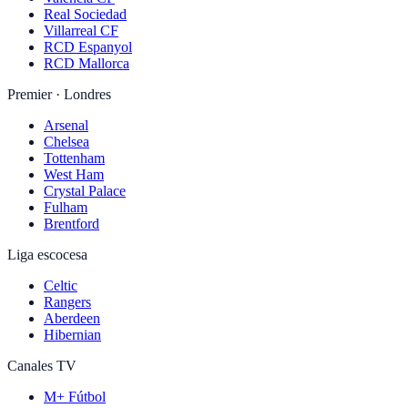
Real Sociedad
Villarreal CF
RCD Espanyol
RCD Mallorca
Premier · Londres
Arsenal
Chelsea
Tottenham
West Ham
Crystal Palace
Fulham
Brentford
Liga escocesa
Celtic
Rangers
Aberdeen
Hibernian
Canales TV
M+ Fútbol