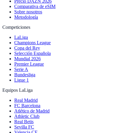
Precio DAZN 2026
Comparativa de eSIM
Sobre nosotros
Metodología
Competiciones
LaLiga
Champions League
Copa del Rey
Selección Española
Mundial 2026
Premier League
Serie A
Bundesliga
Ligue 1
Equipos LaLiga
Real Madrid
FC Barcelona
Atlético de Madrid
Athletic Club
Real Betis
Sevilla FC
Valencia CF