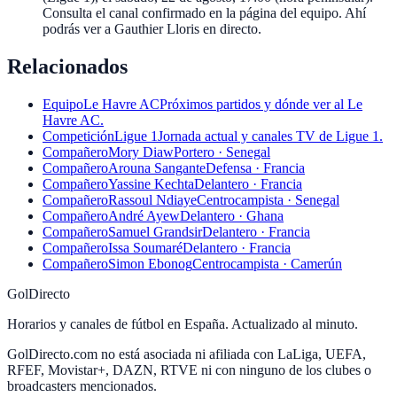
Consulta el canal confirmado en la página del equipo. Ahí
podrás ver a Gauthier Lloris en directo.
Relacionados
Equipo
Le Havre AC
Próximos partidos y dónde ver al Le
Havre AC.
Competición
Ligue 1
Jornada actual y canales TV de Ligue 1.
Compañero
Mory Diaw
Portero · Senegal
Compañero
Arouna Sangante
Defensa · Francia
Compañero
Yassine Kechta
Delantero · Francia
Compañero
Rassoul Ndiaye
Centrocampista · Senegal
Compañero
André Ayew
Delantero · Ghana
Compañero
Samuel Grandsir
Delantero · Francia
Compañero
Issa Soumaré
Delantero · Francia
Compañero
Simon Ebonog
Centrocampista · Camerún
GolDirecto
Horarios y canales de fútbol en España. Actualizado al minuto.
GolDirecto.com no está asociada ni afiliada con LaLiga, UEFA,
RFEF, Movistar+, DAZN, RTVE ni con ninguno de los clubes o
broadcasters mencionados.