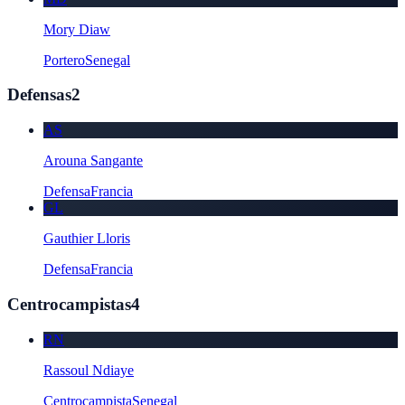
Mory Diaw
Portero
Senegal
Defensas
2
AS
Arouna Sangante
Defensa
Francia
GL
Gauthier Lloris
Defensa
Francia
Centrocampistas
4
RN
Rassoul Ndiaye
Centrocampista
Senegal