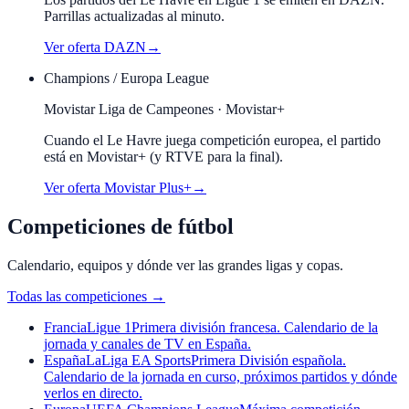
Parrillas actualizadas al minuto.
Ver oferta
DAZN
→
Champions / Europa League
Movistar Liga de Campeones · Movistar+
Cuando el
Le Havre
juega competición europea, el partido
está en Movistar+ (y RTVE para la final).
Ver oferta Movistar Plus+
→
Competiciones de fútbol
Calendario, equipos y dónde ver las grandes ligas y copas.
Todas las competiciones
→
Francia
Ligue 1
Primera división francesa. Calendario de la
jornada y canales de TV en España.
España
LaLiga EA Sports
Primera División española.
Calendario de la jornada en curso, próximos partidos y dónde
verlos en directo.