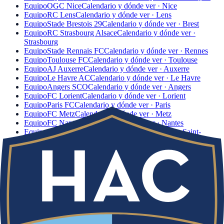
Equipo
OGC Nice
Calendario y dónde ver · Nice
Equipo
RC Lens
Calendario y dónde ver · Lens
Equipo
Stade Brestois 29
Calendario y dónde ver · Brest
Equipo
RC Strasbourg Alsace
Calendario y dónde ver ·
Strasbourg
Equipo
Stade Rennais FC
Calendario y dónde ver · Rennes
Equipo
Toulouse FC
Calendario y dónde ver · Toulouse
Equipo
AJ Auxerre
Calendario y dónde ver · Auxerre
Equipo
Le Havre AC
Calendario y dónde ver · Le Havre
Equipo
Angers SCO
Calendario y dónde ver · Angers
Equipo
FC Lorient
Calendario y dónde ver · Lorient
Equipo
Paris FC
Calendario y dónde ver · Paris
Equipo
FC Metz
Calendario y dónde ver · Metz
Equipo
FC Nantes
Calendario y dónde ver · Nantes
Equipo
AS Saint-Étienne
Calendario y dónde ver · Saint-
Étienne
Equipo
Montpellier HSC
Calendario y dónde ver · Montpellier
Hoy también juegan
Otros partidos de fútbol de la jornada con canal y horario.
Ver toda la jornada
→