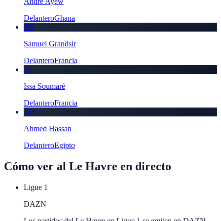
André Ayew
Delantero
Ghana
SG
Samuel Grandsir
Delantero
Francia
IS
Issa Soumaré
Delantero
Francia
AH
Ahmed Hassan
Delantero
Egipto
Cómo ver al
Le Havre
en directo
Ligue 1
DAZN
Los partidos del Le Havre en Ligue 1 se emiten en DAZN.