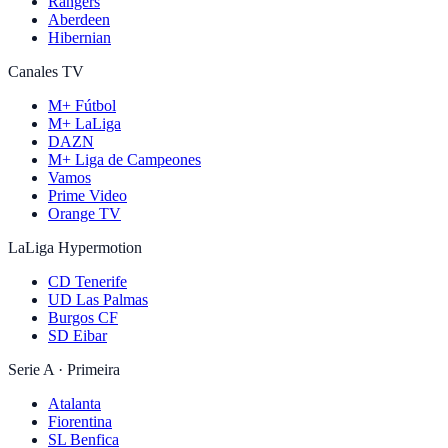
Rangers
Aberdeen
Hibernian
Canales TV
M+ Fútbol
M+ LaLiga
DAZN
M+ Liga de Campeones
Vamos
Prime Video
Orange TV
LaLiga Hypermotion
CD Tenerife
UD Las Palmas
Burgos CF
SD Eibar
Serie A · Primeira
Atalanta
Fiorentina
SL Benfica