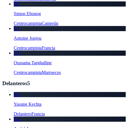
SE
Simon Ebonog
Centrocampista
Camerún
AJ
Antoine Joujou
Centrocampista
Francia
OT
Oussama Targhalline
Centrocampista
Marruecos
Delanteros
5
YK
Yassine Kechta
Delantero
Francia
AA