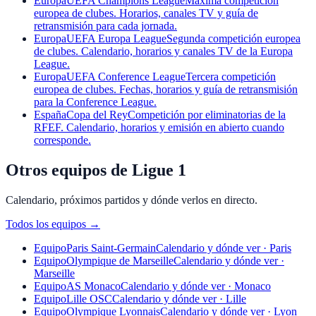
Europa
UEFA Champions League
Máxima competición
europea de clubes. Horarios, canales TV y guía de
retransmisión para cada jornada.
Europa
UEFA Europa League
Segunda competición europea
de clubes. Calendario, horarios y canales TV de la Europa
League.
Europa
UEFA Conference League
Tercera competición
europea de clubes. Fechas, horarios y guía de retransmisión
para la Conference League.
España
Copa del Rey
Competición por eliminatorias de la
RFEF. Calendario, horarios y emisión en abierto cuando
corresponde.
Otros equipos de Ligue 1
Calendario, próximos partidos y dónde verlos en directo.
Todos los equipos
→
Equipo
Paris Saint-Germain
Calendario y dónde ver · Paris
Equipo
Olympique de Marseille
Calendario y dónde ver ·
Marseille
Equipo
AS Monaco
Calendario y dónde ver · Monaco
Equipo
Lille OSC
Calendario y dónde ver · Lille
Equipo
Olympique Lyonnais
Calendario y dónde ver · Lyon