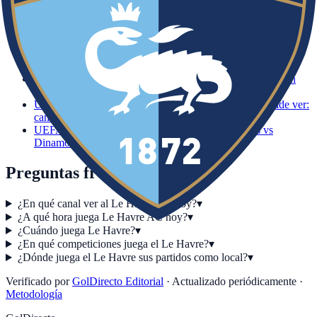
UEFA Champions League · 18:00h
Górnik Zabrze vs
Fenerbahçe
Dónde ver: canal y horario
UEFA Champions League · 17:00h
Kairat vs Levski
Sofia
Dónde ver: canal y horario
UEFA Champions League · 17:00h
Kairat Almaty vs Levski
Sofia
Dónde ver: canal y horario
UEFA Champions League · 18:00h
Bodø / Glimt vs Union
Saint-Gilloise
Dónde ver: canal y horario
UEFA Champions League · 18:00h
Sabah vs AGF
Dónde ver:
canal y horario
UEFA Champions League · 19:00h
Kauno Žalgiris vs
Dinamo Zagreb
Dónde ver: canal y horario
Preguntas frecuentes
¿En qué canal ver al Le Havre AC hoy?
▾
¿A qué hora juega Le Havre AC hoy?
▾
¿Cuándo juega Le Havre?
▾
¿En qué competiciones juega el Le Havre?
▾
¿Dónde juega el Le Havre sus partidos como local?
▾
Verificado por
GolDirecto Editorial
·
Actualizado periódicamente
·
Metodología