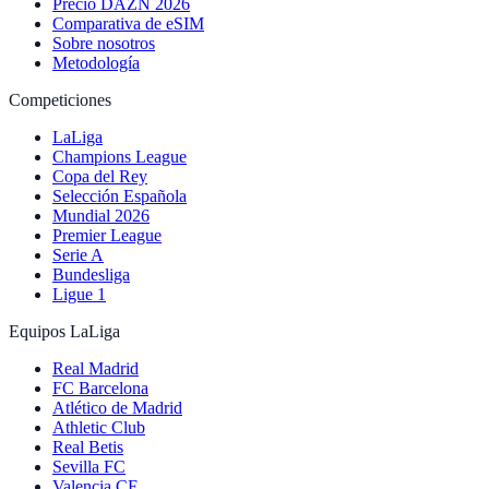
Precio DAZN 2026
Comparativa de eSIM
Sobre nosotros
Metodología
Competiciones
LaLiga
Champions League
Copa del Rey
Selección Española
Mundial 2026
Premier League
Serie A
Bundesliga
Ligue 1
Equipos LaLiga
Real Madrid
FC Barcelona
Atlético de Madrid
Athletic Club
Real Betis
Sevilla FC
Valencia CF