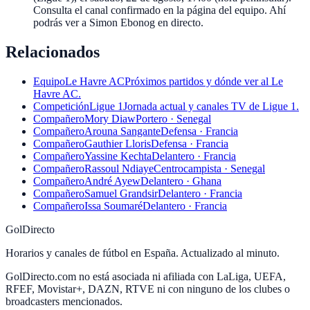
Consulta el canal confirmado en la página del equipo. Ahí
podrás ver a Simon Ebonog en directo.
Relacionados
Equipo
Le Havre AC
Próximos partidos y dónde ver al Le
Havre AC.
Competición
Ligue 1
Jornada actual y canales TV de Ligue 1.
Compañero
Mory Diaw
Portero · Senegal
Compañero
Arouna Sangante
Defensa · Francia
Compañero
Gauthier Lloris
Defensa · Francia
Compañero
Yassine Kechta
Delantero · Francia
Compañero
Rassoul Ndiaye
Centrocampista · Senegal
Compañero
André Ayew
Delantero · Ghana
Compañero
Samuel Grandsir
Delantero · Francia
Compañero
Issa Soumaré
Delantero · Francia
GolDirecto
Horarios y canales de fútbol en España. Actualizado al minuto.
GolDirecto.com no está asociada ni afiliada con LaLiga, UEFA,
RFEF, Movistar+, DAZN, RTVE ni con ninguno de los clubes o
broadcasters mencionados.