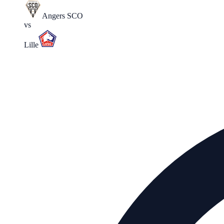
Angers SCO
vs
Lille