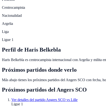
Centrocampista
Nacionalidad
Argelia
Liga
Ligue 1
Perfil de Haris Belkebla
Haris Belkebla es centrocampista internacional con Argelia y milita 
Próximos partidos donde verlo
Más abajo tienes los próximos partidos del Angers SCO con fecha, ho
Próximos partidos del
Angers SCO
Ver detalles del partido
Angers SCO vs Lille
Ligue 1