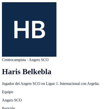
Centrocampista
·
Angers SCO
Haris Belkebla
Jugador del
Angers SCO
en
Ligue 1
. Internacional con
Argelia
.
Equipo
Angers SCO
Posición