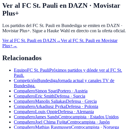
Ver al FC St. Pauli en DAZN · Movistar
Plus+
Los partidos del FC St. Pauli en Bundesliga se emiten en DAZN ·
Movistar Plus+. Sigue a Hauke Wahl en directo con la oferta oficial.
Ver al
FC St. Pauli
en
DAZN
→
Ver al
FC St. Pauli
en
Movistar
Plus+
→
Relacionados
Equipo
FC St. Pauli
Próximos partidos y dónde ver al FC St.
Pauli.
Competición
Bundesliga
Jornada actual y canales TV de
Bundesliga.
Compañero
Simon Spari
Portero · Austria
Compañero
Eric Smith
Defensa · Suecia
Compañero
Manolis Saliakas
Defensa · Grecia
Compañero
Arkadiusz Pyrka
Defensa · Polonia
Compañero
Louis Oppie
Defensa · Alemania
Compañero
James Sands
Centrocampista · Estados Unidos
Compañero
Joel Chima Fujita
Centrocampista · Japón
Compañero
Mathias Rasmussen
Centrocampista · Noruega