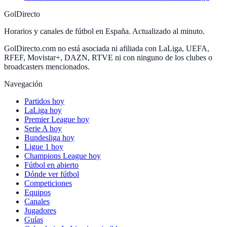
GolDirecto
Horarios y canales de fútbol en España. Actualizado al minuto.
GolDirecto.com no está asociada ni afiliada con LaLiga, UEFA,
RFEF, Movistar+, DAZN, RTVE ni con ninguno de los clubes o
broadcasters mencionados.
Navegación
Partidos hoy
LaLiga hoy
Premier League hoy
Serie A hoy
Bundesliga hoy
Ligue 1 hoy
Champions League hoy
Fútbol en abierto
Dónde ver fútbol
Competiciones
Equipos
Canales
Jugadores
Guías