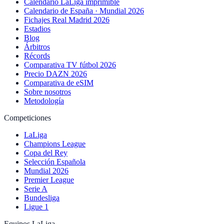
Calendario LaLiga imprimible
Calendario de España · Mundial 2026
Fichajes Real Madrid 2026
Estadios
Blog
Árbitros
Récords
Comparativa TV fútbol 2026
Precio DAZN 2026
Comparativa de eSIM
Sobre nosotros
Metodología
Competiciones
LaLiga
Champions League
Copa del Rey
Selección Española
Mundial 2026
Premier League
Serie A
Bundesliga
Ligue 1
Equipos LaLiga