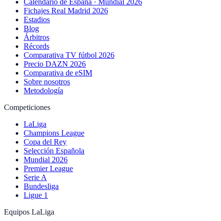
Calendario de España · Mundial 2026
Fichajes Real Madrid 2026
Estadios
Blog
Árbitros
Récords
Comparativa TV fútbol 2026
Precio DAZN 2026
Comparativa de eSIM
Sobre nosotros
Metodología
Competiciones
LaLiga
Champions League
Copa del Rey
Selección Española
Mundial 2026
Premier League
Serie A
Bundesliga
Ligue 1
Equipos LaLiga