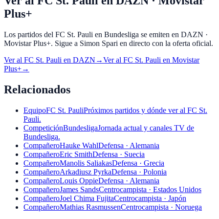
Ver al FC St. Pauli en DAZN · Movistar
Plus+
Los partidos del FC St. Pauli en Bundesliga se emiten en DAZN ·
Movistar Plus+. Sigue a Simon Spari en directo con la oferta oficial.
Ver al
FC St. Pauli
en
DAZN
→
Ver al
FC St. Pauli
en
Movistar
Plus+
→
Relacionados
Equipo
FC St. Pauli
Próximos partidos y dónde ver al FC St.
Pauli.
Competición
Bundesliga
Jornada actual y canales TV de
Bundesliga.
Compañero
Hauke Wahl
Defensa · Alemania
Compañero
Eric Smith
Defensa · Suecia
Compañero
Manolis Saliakas
Defensa · Grecia
Compañero
Arkadiusz Pyrka
Defensa · Polonia
Compañero
Louis Oppie
Defensa · Alemania
Compañero
James Sands
Centrocampista · Estados Unidos
Compañero
Joel Chima Fujita
Centrocampista · Japón
Compañero
Mathias Rasmussen
Centrocampista · Noruega