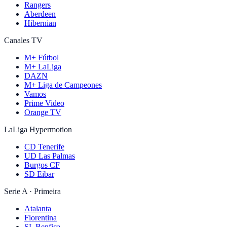
Rangers
Aberdeen
Hibernian
Canales TV
M+ Fútbol
M+ LaLiga
DAZN
M+ Liga de Campeones
Vamos
Prime Video
Orange TV
LaLiga Hypermotion
CD Tenerife
UD Las Palmas
Burgos CF
SD Eibar
Serie A · Primeira
Atalanta
Fiorentina
SL Benfica