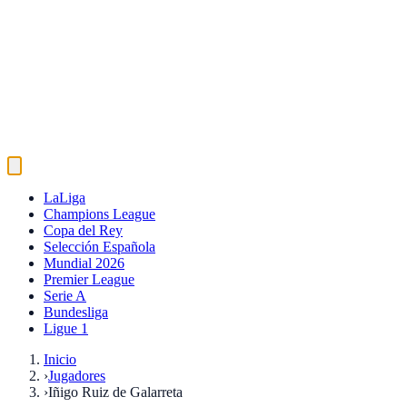
LaLiga
Champions League
Copa del Rey
Selección Española
Mundial 2026
Premier League
Serie A
Bundesliga
Ligue 1
Inicio
›
Jugadores
›
Iñigo Ruiz de Galarreta