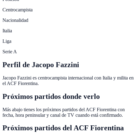
Centrocampista
Nacionalidad
Italia
Liga
Serie A
Perfil de Jacopo Fazzini
Jacopo Fazzini es centrocampista internacional con Italia y milita en
el ACF Fiorentina.
Próximos partidos donde verlo
Más abajo tienes los próximos partidos del ACF Fiorentina con
fecha, hora peninsular y canal de TV cuando está confirmado.
Próximos partidos del
ACF Fiorentina