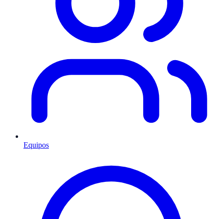
Equipos