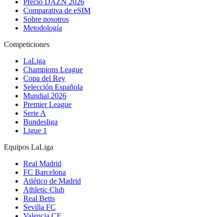
Precio DAZN 2026
Comparativa de eSIM
Sobre nosotros
Metodología
Competiciones
LaLiga
Champions League
Copa del Rey
Selección Española
Mundial 2026
Premier League
Serie A
Bundesliga
Ligue 1
Equipos LaLiga
Real Madrid
FC Barcelona
Atlético de Madrid
Athletic Club
Real Betis
Sevilla FC
Valencia CF