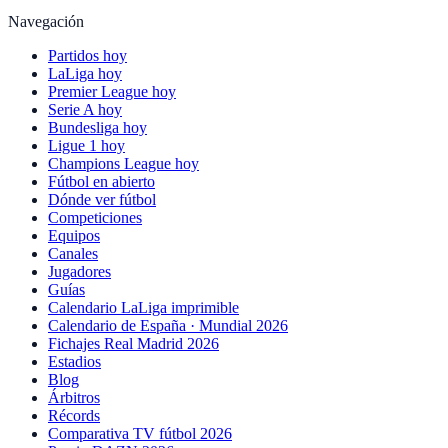
Navegación
Partidos hoy
LaLiga hoy
Premier League hoy
Serie A hoy
Bundesliga hoy
Ligue 1 hoy
Champions League hoy
Fútbol en abierto
Dónde ver fútbol
Competiciones
Equipos
Canales
Jugadores
Guías
Calendario LaLiga imprimible
Calendario de España · Mundial 2026
Fichajes Real Madrid 2026
Estadios
Blog
Árbitros
Récords
Comparativa TV fútbol 2026