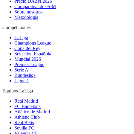
Precio DAZN 2026
Comparativa de eSIM
Sobre nosotros
Metodología
Competiciones
LaLiga
Champions League
Copa del Rey
Selección Española
Mundial 2026
Premier League
Serie A
Bundesliga
Ligue 1
Equipos LaLiga
Real Madrid
FC Barcelona
Atlético de Madrid
Athletic Club
Real Betis
Sevilla FC
Valencia CF