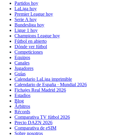
Partidos hoy
LaLiga hoy
Premier League hoy
Serie A hoy
Bundesliga hoy
Ligue 1 hoy
Champions League hoy
Fútbol en abierto
Dónde ver fútbol
Competiciones
Equipos
Canales
Jugadores
Guías
Calendario LaLiga imprimible
Calendario de España · Mundial 2026
Fichajes Real Madrid 2026
Estadios
Blog
Árbitros
Récords
Comparativa TV fútbol 2026
Precio DAZN 2026
Comparativa de eSIM
Sobre nosotros