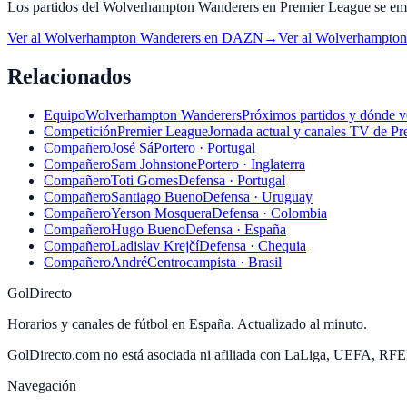
Los partidos del Wolverhampton Wanderers en Premier League se emit
Ver al
Wolverhampton Wanderers
en
DAZN
→
Ver al
Wolverhampton
Relacionados
Equipo
Wolverhampton Wanderers
Próximos partidos y dónde 
Competición
Premier League
Jornada actual y canales TV de Pr
Compañero
José Sá
Portero · Portugal
Compañero
Sam Johnstone
Portero · Inglaterra
Compañero
Toti Gomes
Defensa · Portugal
Compañero
Santiago Bueno
Defensa · Uruguay
Compañero
Yerson Mosquera
Defensa · Colombia
Compañero
Hugo Bueno
Defensa · España
Compañero
Ladislav Krejčí
Defensa · Chequia
Compañero
André
Centrocampista · Brasil
GolDirecto
Horarios y canales de fútbol en España. Actualizado al minuto.
GolDirecto.com no está asociada ni afiliada con LaLiga, UEFA, RF
Navegación