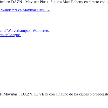
en en DAZN · Movistar Plus+. Sigue a Matt Doherty en directo con la o
 Wanderers
en
Movistar Plus+
→
ver al Wolverhampton Wanderers.
emier League.
EF, Movistar+, DAZN, RTVE ni con ninguno de los clubes o broadcast