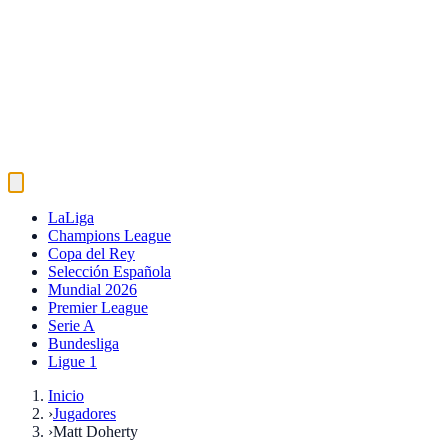
LaLiga
Champions League
Copa del Rey
Selección Española
Mundial 2026
Premier League
Serie A
Bundesliga
Ligue 1
Inicio
›
Jugadores
›
Matt Doherty