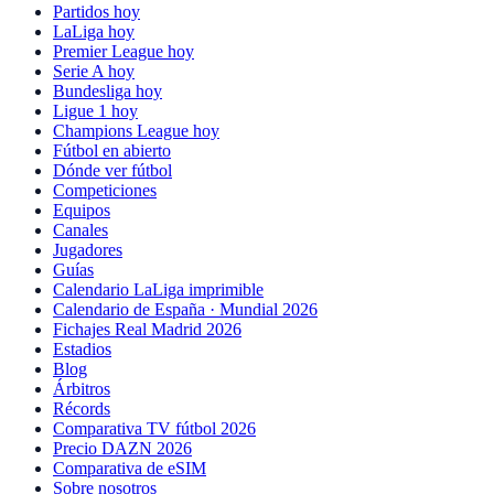
Partidos hoy
LaLiga hoy
Premier League hoy
Serie A hoy
Bundesliga hoy
Ligue 1 hoy
Champions League hoy
Fútbol en abierto
Dónde ver fútbol
Competiciones
Equipos
Canales
Jugadores
Guías
Calendario LaLiga imprimible
Calendario de España · Mundial 2026
Fichajes Real Madrid 2026
Estadios
Blog
Árbitros
Récords
Comparativa TV fútbol 2026
Precio DAZN 2026
Comparativa de eSIM
Sobre nosotros