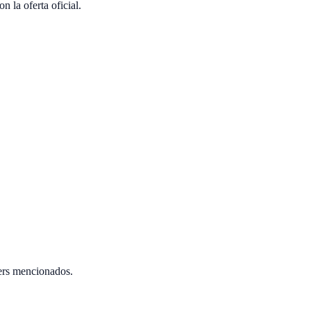
la oferta oficial.
ers mencionados.