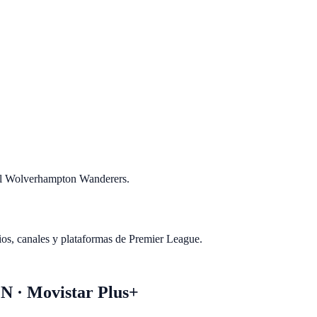
 el Wolverhampton Wanderers.
os, canales y plataformas de Premier League.
 · Movistar Plus+