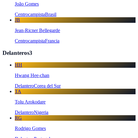
João Gomes
Centrocampista
Brasil
JB
Jean-Ricner Bellegarde
Centrocampista
Francia
Delanteros
3
HH
Hwang Hee-chan
Delantero
Corea del Sur
TA
Tolu Arokodare
Delantero
Nigeria
RG
Rodrigo Gomes