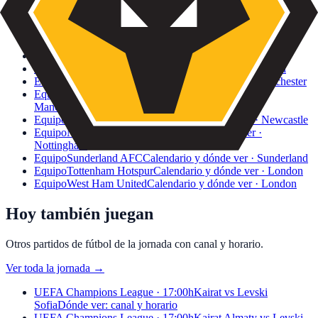
Equipo
Chelsea FC
Calendario y dónde ver · London
Equipo
Crystal Palace FC
Calendario y dónde ver · London
Equipo
Everton FC
Calendario y dónde ver · Liverpool
Equipo
Fulham FC
Calendario y dónde ver · London
Equipo
Leeds United
Calendario y dónde ver · Leeds
Equipo
Liverpool FC
Calendario y dónde ver · Liverpool
Equipo
Manchester City
Calendario y dónde ver · Manchester
Equipo
Manchester United
Calendario y dónde ver ·
Manchester
Equipo
Newcastle United
Calendario y dónde ver · Newcastle
Equipo
Nottingham Forest
Calendario y dónde ver ·
Nottingham
Equipo
Sunderland AFC
Calendario y dónde ver · Sunderland
Equipo
Tottenham Hotspur
Calendario y dónde ver · London
Equipo
West Ham United
Calendario y dónde ver · London
Hoy también juegan
Otros partidos de fútbol de la jornada con canal y horario.
Ver toda la jornada
→
UEFA Champions League · 17:00h
Kairat vs Levski
Sofia
Dónde ver: canal y horario
UEFA Champions League · 17:00h
Kairat Almaty vs Levski