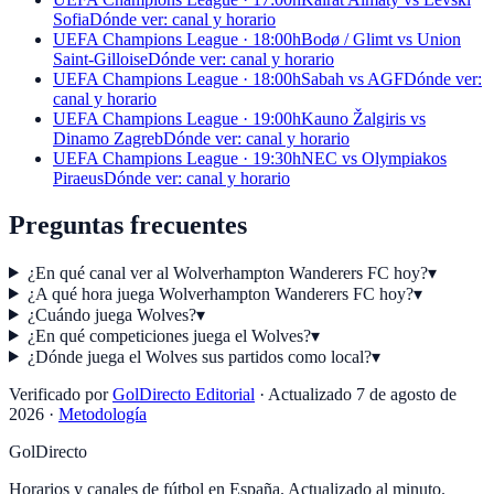
Sofia
Dónde ver: canal y horario
UEFA Champions League · 18:00h
Bodø / Glimt vs Union
Saint-Gilloise
Dónde ver: canal y horario
UEFA Champions League · 18:00h
Sabah vs AGF
Dónde ver:
canal y horario
UEFA Champions League · 19:00h
Kauno Žalgiris vs
Dinamo Zagreb
Dónde ver: canal y horario
UEFA Champions League · 19:30h
NEC vs Olympiakos
Piraeus
Dónde ver: canal y horario
Preguntas frecuentes
¿En qué canal ver al Wolverhampton Wanderers FC hoy?
▾
¿A qué hora juega Wolverhampton Wanderers FC hoy?
▾
¿Cuándo juega Wolves?
▾
¿En qué competiciones juega el Wolves?
▾
¿Dónde juega el Wolves sus partidos como local?
▾
Verificado por
GolDirecto Editorial
·
Actualizado
7 de agosto de
2026
·
Metodología
GolDirecto
Horarios y canales de fútbol en España. Actualizado al minuto.