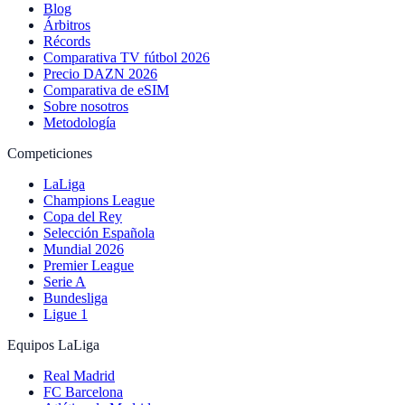
Blog
Árbitros
Récords
Comparativa TV fútbol 2026
Precio DAZN 2026
Comparativa de eSIM
Sobre nosotros
Metodología
Competiciones
LaLiga
Champions League
Copa del Rey
Selección Española
Mundial 2026
Premier League
Serie A
Bundesliga
Ligue 1
Equipos LaLiga
Real Madrid
FC Barcelona