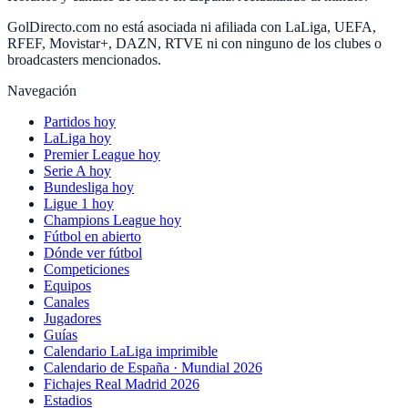
GolDirecto.com no está asociada ni afiliada con LaLiga, UEFA,
RFEF, Movistar+, DAZN, RTVE ni con ninguno de los clubes o
broadcasters mencionados.
Navegación
Partidos hoy
LaLiga hoy
Premier League hoy
Serie A hoy
Bundesliga hoy
Ligue 1 hoy
Champions League hoy
Fútbol en abierto
Dónde ver fútbol
Competiciones
Equipos
Canales
Jugadores
Guías
Calendario LaLiga imprimible
Calendario de España · Mundial 2026
Fichajes Real Madrid 2026
Estadios