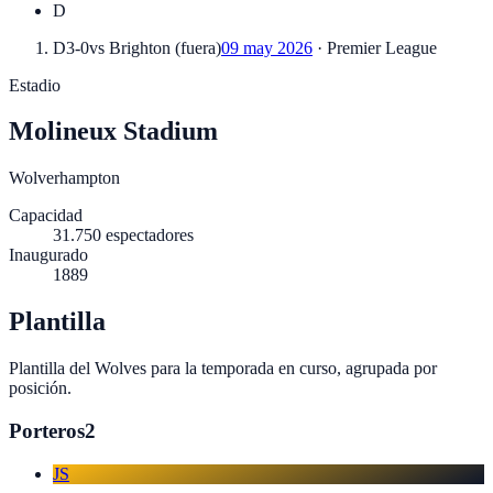
D
D
3-0
vs
Brighton
(
fuera
)
09 may 2026
·
Premier League
Estadio
Molineux Stadium
Wolverhampton
Capacidad
31.750
espectadores
Inaugurado
1889
Plantilla
Plantilla del
Wolves
para la temporada en curso, agrupada por
posición.
Porteros
2
JS