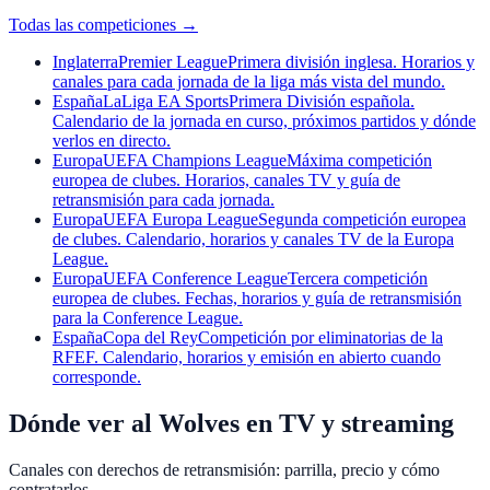
Todas las competiciones
→
Inglaterra
Premier League
Primera división inglesa. Horarios y
canales para cada jornada de la liga más vista del mundo.
España
LaLiga EA Sports
Primera División española.
Calendario de la jornada en curso, próximos partidos y dónde
verlos en directo.
Europa
UEFA Champions League
Máxima competición
europea de clubes. Horarios, canales TV y guía de
retransmisión para cada jornada.
Europa
UEFA Europa League
Segunda competición europea
de clubes. Calendario, horarios y canales TV de la Europa
League.
Europa
UEFA Conference League
Tercera competición
europea de clubes. Fechas, horarios y guía de retransmisión
para la Conference League.
España
Copa del Rey
Competición por eliminatorias de la
RFEF. Calendario, horarios y emisión en abierto cuando
corresponde.
Dónde ver al Wolves en TV y streaming
Canales con derechos de retransmisión: parrilla, precio y cómo
contratarlos.