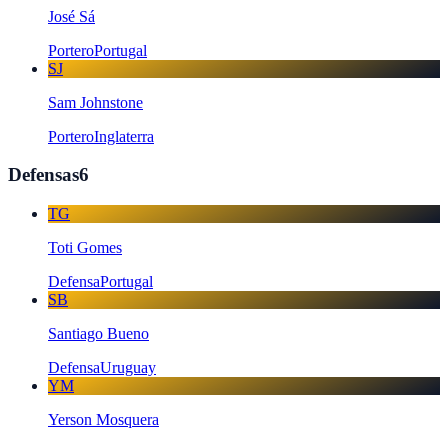
José Sá
Portero
Portugal
SJ
Sam Johnstone
Portero
Inglaterra
Defensas
6
TG
Toti Gomes
Defensa
Portugal
SB
Santiago Bueno
Defensa
Uruguay
YM
Yerson Mosquera