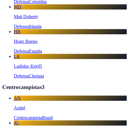
Defensa
Colombia
MD
Matt Doherty
Defensa
Irlanda
HB
Hugo Bueno
Defensa
España
LK
Ladislav Krejčí
Defensa
Chequia
Centrocampistas
3
AN
André
Centrocampista
Brasil
JG