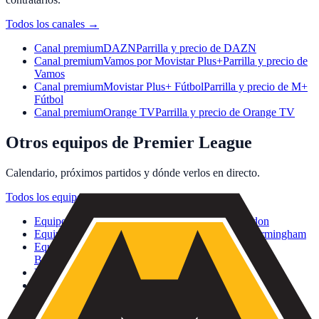
Todos los canales
→
Canal premium
DAZN
Parrilla y precio de DAZN
Canal premium
Vamos por Movistar Plus+
Parrilla y precio de
Vamos
Canal premium
Movistar Plus+ Fútbol
Parrilla y precio de M+
Fútbol
Canal premium
Orange TV
Parrilla y precio de Orange TV
Otros equipos de Premier League
Calendario, próximos partidos y dónde verlos en directo.
Todos los equipos
→
Equipo
Arsenal FC
Calendario y dónde ver · London
Equipo
Aston Villa FC
Calendario y dónde ver · Birmingham
Equipo
AFC Bournemouth
Calendario y dónde ver ·
Bournemouth
Equipo
Brentford FC
Calendario y dónde ver · London
Equipo
Brighton & Hove Albion
Calendario y dónde ver ·
Brighton
Equipo
Burnley FC
Calendario y dónde ver · Burnley