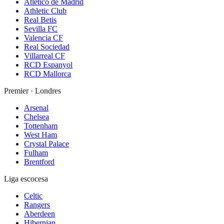
Atlético de Madrid
Athletic Club
Real Betis
Sevilla FC
Valencia CF
Real Sociedad
Villarreal CF
RCD Espanyol
RCD Mallorca
Premier · Londres
Arsenal
Chelsea
Tottenham
West Ham
Crystal Palace
Fulham
Brentford
Liga escocesa
Celtic
Rangers
Aberdeen
Hibernian