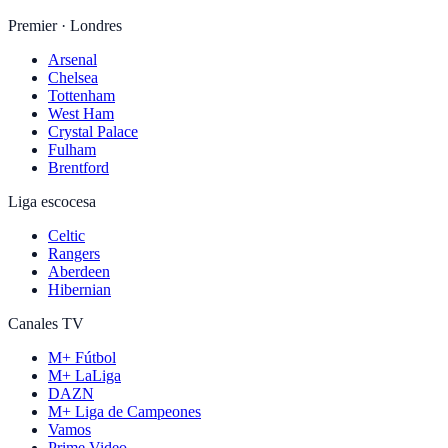
Premier · Londres
Arsenal
Chelsea
Tottenham
West Ham
Crystal Palace
Fulham
Brentford
Liga escocesa
Celtic
Rangers
Aberdeen
Hibernian
Canales TV
M+ Fútbol
M+ LaLiga
DAZN
M+ Liga de Campeones
Vamos
Prime Video