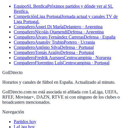
Equipo
SL Benfica
Próximos partidos y dónde ver al SL
Benfica.
Competición
Liga Portugal
Jornada actual y canales TV de
Liga Portugal.
Compañero
Ángel Di María
Delantero · Argentina
Compañero
Nicolás Otamendi
Defensa · Argentina
Compañero
Álvaro Fernández Carreras
Defensa · España
Compañero
Anatoliy Trubin
Portero · Ucrania
Compañero
António Silva
Defensa · Portugal
Compañero
Tomás Araújo
Defensa · Portugal
Compañero
Fredrik Aursnes
Centrocampista · Noruega
Compañero
Florentino Luís
Centrocampista · Portugal
GolDirecto
Horarios y canales de fútbol en España. Actualizado al minuto.
GolDirecto.com no está asociada ni afiliada con LaLiga, UEFA,
RFEF, Movistar+, DAZN, RTVE ni con ninguno de los clubes o
broadcasters mencionados.
Navegación
Partidos hoy
LaLiga hoy