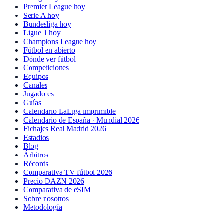
Premier League hoy
Serie A hoy
Bundesliga hoy
Ligue 1 hoy
Champions League hoy
Fútbol en abierto
Dónde ver fútbol
Competiciones
Equipos
Canales
Jugadores
Guías
Calendario LaLiga imprimible
Calendario de España · Mundial 2026
Fichajes Real Madrid 2026
Estadios
Blog
Árbitros
Récords
Comparativa TV fútbol 2026
Precio DAZN 2026
Comparativa de eSIM
Sobre nosotros
Metodología