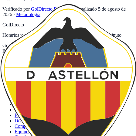
Verificado por
GolDirecto Editorial
·
Actualizado
5 de agosto de
2026
·
Metodología
GolDirecto
Horarios y canales de fútbol en España. Actualizado al minuto.
GolDirecto.com no está asociada ni afiliada con LaLiga, UEFA,
RFEF, Movistar+, DAZN, RTVE ni con ninguno de los clubes o
broadcasters mencionados.
Navegación
Partidos hoy
LaLiga hoy
Premier League hoy
Serie A hoy
Bundesliga hoy
Ligue 1 hoy
Champions League hoy
Fútbol en abierto
Dónde ver fútbol
Competiciones
Equipos