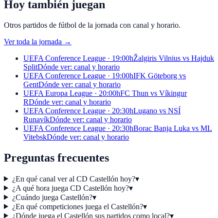
Hoy también juegan
Otros partidos de fútbol de la jornada con canal y horario.
Ver toda la jornada
→
UEFA Conference League · 19:00h
Žalgiris Vilnius vs Hajduk
Split
Dónde ver: canal y horario
UEFA Conference League · 19:00h
IFK Göteborg vs
Gent
Dónde ver: canal y horario
UEFA Europa League · 20:00h
FC Thun vs Víkingur
R
Dónde ver: canal y horario
UEFA Conference League · 20:30h
Lugano vs NSÍ
Runavík
Dónde ver: canal y horario
UEFA Conference League · 20:30h
Borac Banja Luka vs ML
Vitebsk
Dónde ver: canal y horario
Preguntas frecuentes
¿En qué canal ver al CD Castellón hoy?
▾
¿A qué hora juega CD Castellón hoy?
▾
¿Cuándo juega Castellón?
▾
¿En qué competiciones juega el Castellón?
▾
¿Dónde juega el Castellón sus partidos como local?
▾