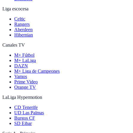
Liga escocesa
Celtic
Rangers
Aberdeen
Hibernian
Canales TV
M+ Fútbol
M+ LaLiga
DAZN
M+ Liga de Campeones
Vamos
Prime Video
Orange TV
LaLiga Hypermotion
CD Tenerife
UD Las Palmas
Burgos CF
SD Eibar