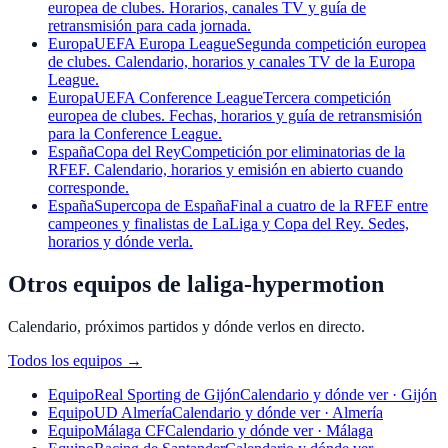
europea de clubes. Horarios, canales TV y guía de
retransmisión para cada jornada.
Europa
UEFA Europa League
Segunda competición europea
de clubes. Calendario, horarios y canales TV de la Europa
League.
Europa
UEFA Conference League
Tercera competición
europea de clubes. Fechas, horarios y guía de retransmisión
para la Conference League.
España
Copa del Rey
Competición por eliminatorias de la
RFEF. Calendario, horarios y emisión en abierto cuando
corresponde.
España
Supercopa de España
Final a cuatro de la RFEF entre
campeones y finalistas de LaLiga y Copa del Rey. Sedes,
horarios y dónde verla.
Otros equipos de laliga-hypermotion
Calendario, próximos partidos y dónde verlos en directo.
Todos los equipos
→
Equipo
Real Sporting de Gijón
Calendario y dónde ver · Gijón
Equipo
UD Almería
Calendario y dónde ver · Almería
Equipo
Málaga CF
Calendario y dónde ver · Málaga