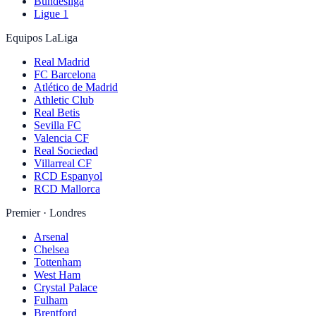
Bundesliga
Ligue 1
Equipos LaLiga
Real Madrid
FC Barcelona
Atlético de Madrid
Athletic Club
Real Betis
Sevilla FC
Valencia CF
Real Sociedad
Villarreal CF
RCD Espanyol
RCD Mallorca
Premier · Londres
Arsenal
Chelsea
Tottenham
West Ham
Crystal Palace
Fulham
Brentford