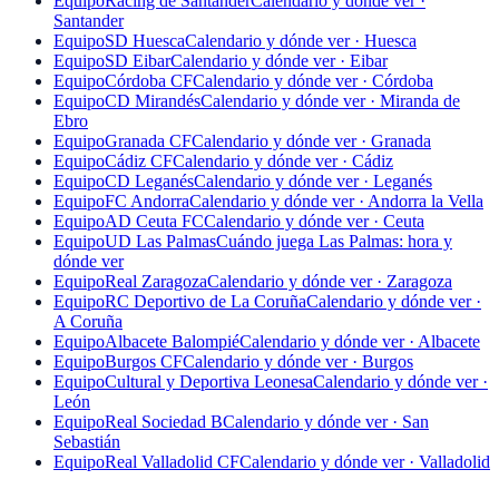
Equipo
Racing de Santander
Calendario y dónde ver ·
Santander
Equipo
SD Huesca
Calendario y dónde ver · Huesca
Equipo
SD Eibar
Calendario y dónde ver · Eibar
Equipo
Córdoba CF
Calendario y dónde ver · Córdoba
Equipo
CD Mirandés
Calendario y dónde ver · Miranda de
Ebro
Equipo
Granada CF
Calendario y dónde ver · Granada
Equipo
Cádiz CF
Calendario y dónde ver · Cádiz
Equipo
CD Leganés
Calendario y dónde ver · Leganés
Equipo
FC Andorra
Calendario y dónde ver · Andorra la Vella
Equipo
AD Ceuta FC
Calendario y dónde ver · Ceuta
Equipo
UD Las Palmas
Cuándo juega Las Palmas: hora y
dónde ver
Equipo
Real Zaragoza
Calendario y dónde ver · Zaragoza
Equipo
RC Deportivo de La Coruña
Calendario y dónde ver ·
A Coruña
Equipo
Albacete Balompié
Calendario y dónde ver · Albacete
Equipo
Burgos CF
Calendario y dónde ver · Burgos
Equipo
Cultural y Deportiva Leonesa
Calendario y dónde ver ·
León
Equipo
Real Sociedad B
Calendario y dónde ver · San
Sebastián
Equipo
Real Valladolid CF
Calendario y dónde ver · Valladolid