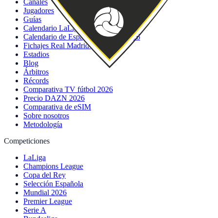
Canales
Jugadores
Guías
Calendario LaLiga imprimible
Calendario de España · Mundial 2026
Fichajes Real Madrid 2026
Estadios
Blog
Árbitros
Récords
Comparativa TV fútbol 2026
Precio DAZN 2026
Comparativa de eSIM
Sobre nosotros
Metodología
Competiciones
LaLiga
Champions League
Copa del Rey
Selección Española
Mundial 2026
Premier League
Serie A