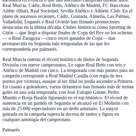
Real Murcia, Cádiz, Real Betis, Atlético de Madrid, FC Barcelona
Atlètic (filial), Real Sociedad, Sevilla Atlético y Athletic Club. En el
plano de ascensos recientes, Cádiz, Granada, Almería, Las Palmas,
Valladolid, Leganés y Real Oviedo han firmado promociones
destacadas en la última década. Clubes históricos como Sporting de
Gijón —que llegó a disputar finales de Copa del Rey en los ochenta
— o Real Zaragoza —cinco veces ganador de Copa— han
permanecido en Segunda más temporadas de las que les
correspondería por palmarés.
Real Murcia ostenta el récord histórico de títulos de Segunda
División con nueve campeonatos. Le sigue Real Betis con seis y
Atlético de Madrid con cinco. La temporada con más puntos para un
campeón corresponde a Real Madrid Castilla (con regla de tres
puntos por victoria), aunque al ser filial no podía ascender a Primera.
En cuanto a goleadores, varios delanteros han firmado más de treinta
goles en una sola temporada, con José Eulogio Gárate, Pedro
Munitis o Borja Bastón figurando en el top histórico. El récord de
asistencia en un partido de Segunda se alcanzó en El Molinón con
más de 25.000 espectadores en un derbi asturiano. La mayor
goleada en la categoría supera la decena de tantos y figura en
cualquier antología del campeonato.
Palmarés