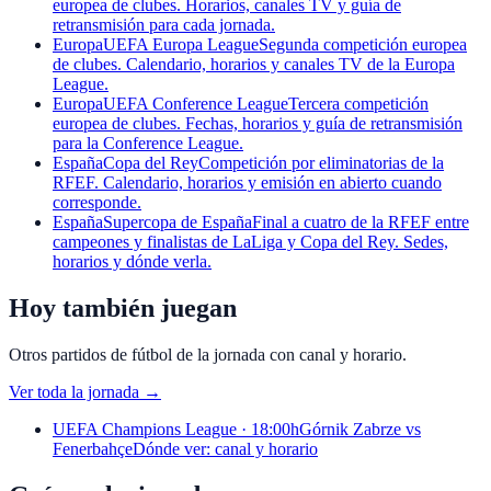
europea de clubes. Horarios, canales TV y guía de
retransmisión para cada jornada.
Europa
UEFA Europa League
Segunda competición europea
de clubes. Calendario, horarios y canales TV de la Europa
League.
Europa
UEFA Conference League
Tercera competición
europea de clubes. Fechas, horarios y guía de retransmisión
para la Conference League.
España
Copa del Rey
Competición por eliminatorias de la
RFEF. Calendario, horarios y emisión en abierto cuando
corresponde.
España
Supercopa de España
Final a cuatro de la RFEF entre
campeones y finalistas de LaLiga y Copa del Rey. Sedes,
horarios y dónde verla.
Hoy también juegan
Otros partidos de fútbol de la jornada con canal y horario.
Ver toda la jornada
→
UEFA Champions League · 18:00h
Górnik Zabrze vs
Fenerbahçe
Dónde ver: canal y horario