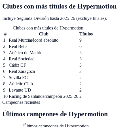
Clubes
con más títulos de
Hypermotion
Incluye Segunda División hasta 2025-26 (excluye filiales)
.
Clubes con más títulos de Hypermotion
#
Club
Títulos
1
Real Murcia
récord absoluto
9
2
Real Betis
6
3
Atlético de Madrid
5
4
Real Sociedad
3
5
Cádiz CF
3
6
Real Zaragoza
3
7
Sevilla FC
2
8
Athletic Club
2
9
Levante UD
2
10
Racing de Santander
campeón 2025-26
2
Campeones recientes
Últimos campeones de
Hypermotion
Últimos campeones de Hypermotion