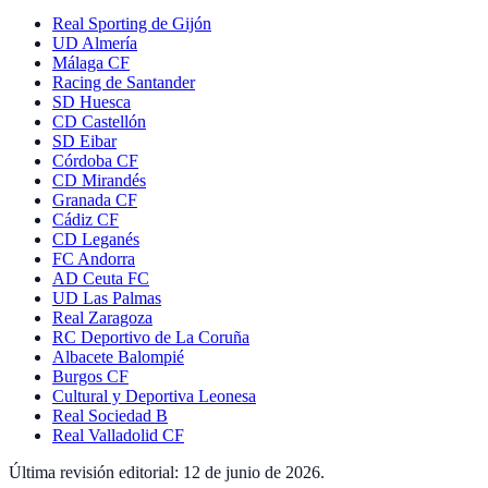
Real Sporting de Gijón
UD Almería
Málaga CF
Racing de Santander
SD Huesca
CD Castellón
SD Eibar
Córdoba CF
CD Mirandés
Granada CF
Cádiz CF
CD Leganés
FC Andorra
AD Ceuta FC
UD Las Palmas
Real Zaragoza
RC Deportivo de La Coruña
Albacete Balompié
Burgos CF
Cultural y Deportiva Leonesa
Real Sociedad B
Real Valladolid CF
Última revisión editorial:
12 de junio de 2026
.