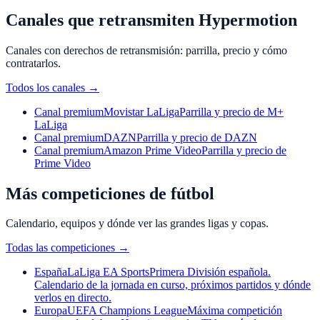
Canales que retransmiten Hypermotion
Canales con derechos de retransmisión: parrilla, precio y cómo
contratarlos.
Todos los canales
→
Canal premium
Movistar LaLiga
Parrilla y precio de M+
LaLiga
Canal premium
DAZN
Parrilla y precio de DAZN
Canal premium
Amazon Prime Video
Parrilla y precio de
Prime Video
Más competiciones de fútbol
Calendario, equipos y dónde ver las grandes ligas y copas.
Todas las competiciones
→
España
LaLiga EA Sports
Primera División española.
Calendario de la jornada en curso, próximos partidos y dónde
verlos en directo.
Europa
UEFA Champions League
Máxima competición