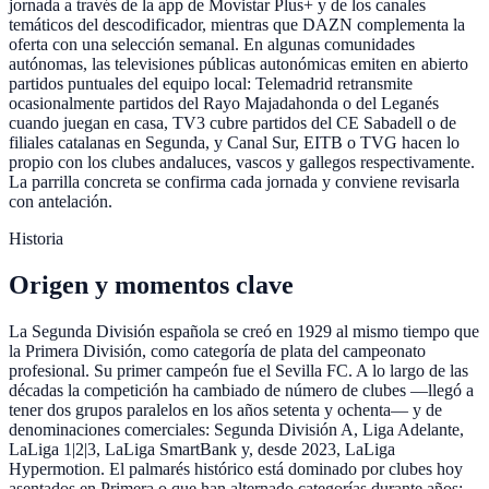
jornada a través de la app de Movistar Plus+ y de los canales
temáticos del descodificador, mientras que DAZN complementa la
oferta con una selección semanal. En algunas comunidades
autónomas, las televisiones públicas autonómicas emiten en abierto
partidos puntuales del equipo local: Telemadrid retransmite
ocasionalmente partidos del Rayo Majadahonda o del Leganés
cuando juegan en casa, TV3 cubre partidos del CE Sabadell o de
filiales catalanas en Segunda, y Canal Sur, EITB o TVG hacen lo
propio con los clubes andaluces, vascos y gallegos respectivamente.
La parrilla concreta se confirma cada jornada y conviene revisarla
con antelación.
Historia
Origen y momentos clave
La Segunda División española se creó en 1929 al mismo tiempo que
la Primera División, como categoría de plata del campeonato
profesional. Su primer campeón fue el Sevilla FC. A lo largo de las
décadas la competición ha cambiado de número de clubes —llegó a
tener dos grupos paralelos en los años setenta y ochenta— y de
denominaciones comerciales: Segunda División A, Liga Adelante,
LaLiga 1|2|3, LaLiga SmartBank y, desde 2023, LaLiga
Hypermotion. El palmarés histórico está dominado por clubes hoy
asentados en Primera o que han alternado categorías durante años: